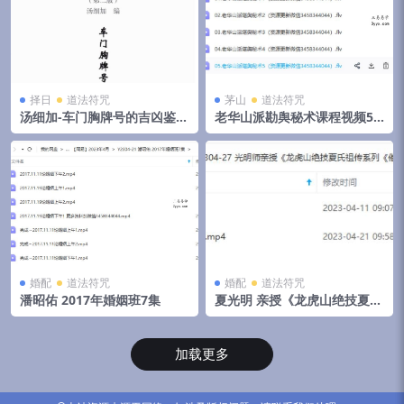
择日
道法符咒
茅山
道法符咒
汤细加-车门胸牌号的吉凶鉴别
老华山派勘舆秘术课程视频5
与化解.pdf 200页
集
婚配
道法符咒
婚配
道法符咒
潘昭佑 2017年婚姻班7集
夏光明 亲授《龙虎山绝技夏氏
祖传系列《催婚的十大不传之
秘以及化解婚姻矛盾的绝密大
法》2集视频+文档
加载更多