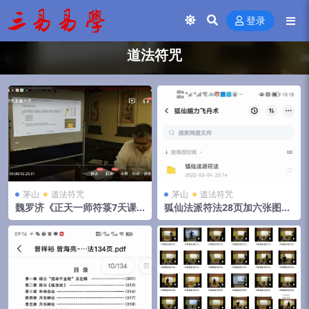
登录
道法符咒
茅山
道法符咒
茅山
道法符咒
魏罗济《正天一‬师符箓7天课
狐仙法派符法28页加六张图片
程》 夸克网盘下载
+狐仙媚力飞丹术教材24页