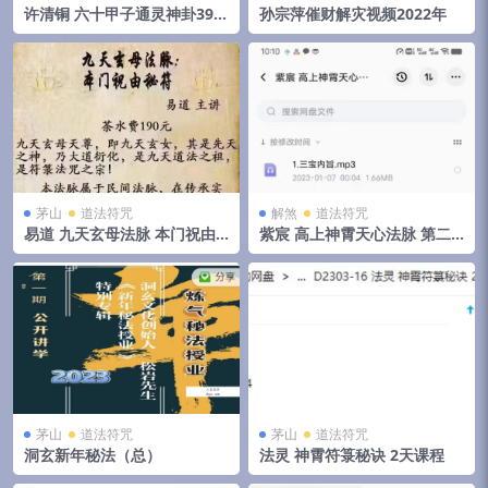
许清铜 六十甲子通灵神卦399
孙宗萍催财解灾视频2022年
页
茅山
道法符咒
解煞
道法符咒
易道 九天玄母法脉 本门祝由
紫宸 高上神霄天心法脉 第二
秘符
期
茅山
道法符咒
茅山
道法符咒
洞玄新年秘法（总）
法灵 神霄符箓秘诀 2天课程