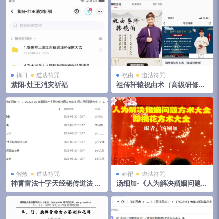
择日
道法符咒
祝由
道法符咒
紫阳-灶王消灾祈福
祖传轩辕祝由术（高级研修
班）
解煞
道法符咒
婚配
道法符咒
神霄雷法十字天经秘传道法 含
汤细加-《人为解决婚姻问题方
水法 洞玄玉枢雷霆大法
术大全即桃花方术大全》509
页