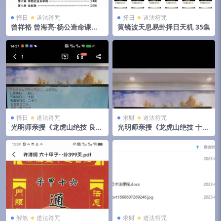
择日
道法符咒
择日
道法符咒
曾祥裕 曾海亮-杨公造命课择
黄镜波天息易卦择日天机 35集
日法134页
择日
道法符咒
求财
道法符咒
光明师亲授《龙虎山绝技 良辰
光明师亲授《龙虎山绝技 十八
吉日不传之秘》2集
种龙虎山道家催财催运不传之
秘》
解煞
道法符咒
求财
道法符咒