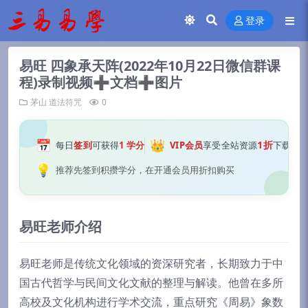
登录
易旺 四象承天阵(2022年10月22日微信群课
程)录制视频➕文档➕图片
茅山
道法符咒
0
📅
👑
1折
每日
签到
可获得
1 学分
VIP会员
享受全站资源
下载
💡
推荐先签到积攒学分，在开通会员用折扣购买
易旺老师介绍
易旺老师是传统文化领域的资深研究者，长期致力于中
国古代哲学与民间文化文献的整理与解读。他曾在多所
高校及文化机构进行学术交流，重点研究《周易》象数