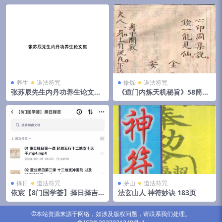
养生
道法符咒
修炼
道法符咒
张苏辰先生内丹功养生论文集
《道门内炼天机秘旨》58筒子
（26篇版）204页
页
择日
道法符咒
茅山
道法符咒
依宸【8门国学荟】择日择吉 6
法玄山人 神符妙诀 183页
集
©本站资源来源于网络，如涉及版权问题，请联系我们处理。