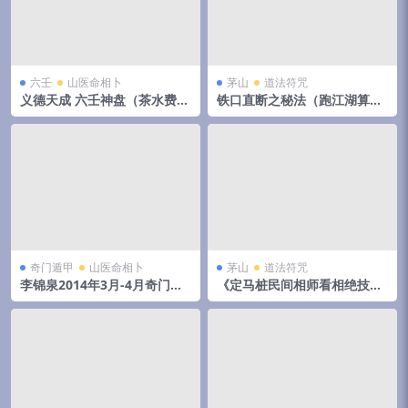
六壬
山医命相卜
茅山
道法符咒
义德天成 六壬神盘（茶水费）
铁口直断之秘法（跑江湖算命
8集视频 百度云下载！
的民间秘法）
奇门遁甲
山医命相卜
茅山
道法符咒
李锦泉2014年3月-4月奇门遁
《定马桩民间相师看相绝技秘
甲培训录音+教材pdf 移动网
法》pdf 144页，手抄本,拍照
盘下载！
电子版。