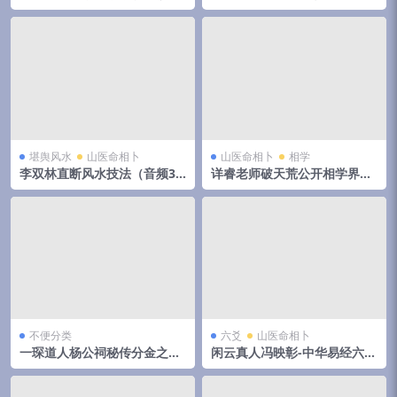
云阔
堪舆风水
山医命相卜
山医命相卜
相学
李双林直断风水技法（音频31
详睿老师破天荒公开相学界不
集）
传之秘法
不便分类
六爻
山医命相卜
一琛道人杨公祠秘传分金之胎
闲云真人冯映彰-中华易经六爻
骨线法（高清晰版本）
实用预测技术讲义352页