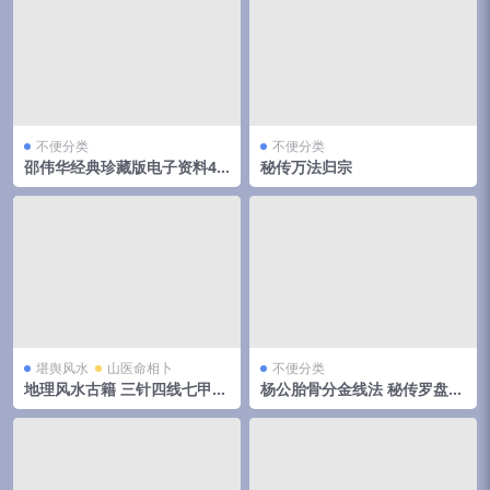
不便分类
不便分类
邵伟华经典珍藏版电子资料42
秘传万法归宗
部
堪舆风水
山医命相卜
不便分类
地理风水古籍 三针四线七甲子
杨公胎骨分金线法 秘传罗盘天
分金线法（上下册全）
机妙决 唐荣著.27页pdf 百度
云下载！