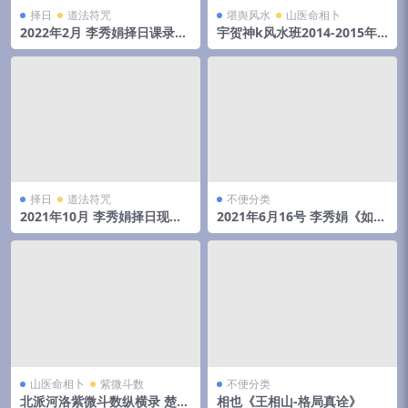
择日
道法符咒
堪舆风水
山医命相卜
2022年2月 李秀娟择日课录音
宇贺神k风水班2014-2015年
和物品丢失怎么找
初文字记录.pdf 夸克网盘下载
择日
道法符咒
不便分类
2021年10月 李秀娟择日现场
2021年6月16号 李秀娟《如何
录音 3小时16分
斗太岁》弟子班面授课
山医命相卜
紫微斗数
不便分类
北派河洛紫微斗数纵横录 楚天
相也《王相山-格局真诠》