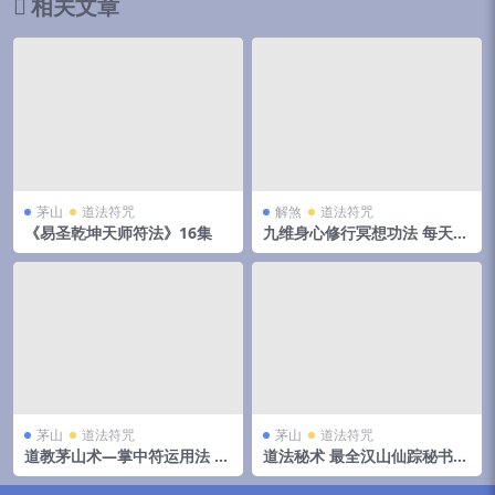
相关文章
茅山
道法符咒
解煞
道法符咒
《易圣乾坤天师符法》16集
九维身心修行冥想功法 每天10
分钟提升精气神，让效率翻
倍、喜乐自在
茅山
道法符咒
茅山
道法符咒
道教茅山术—掌中符运用法 免
道法秘术 最全汉山仙踪秘书道
费结缘
法秘术 百度网盘下载