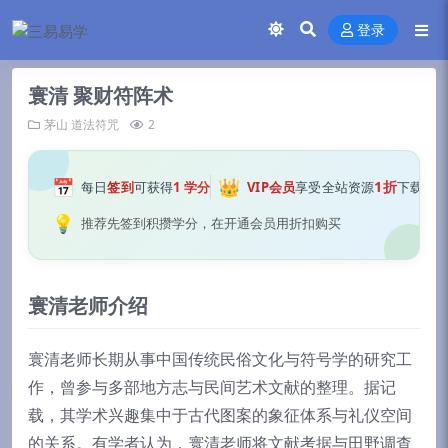
登录
寰清 聚财符阵术
茅山
道法符咒
2
📅
👑
1折
每日
签到
可获得
1 学分
VIP会员
享受全站资源
下载
💡
推荐先签到积攒学分，在开通会员用折扣购买
寰清老师介绍
寰清老师长期从事中国传统民俗文化与符号学的研究工
作，曾参与多部地方志与民间艺术文献的整理。据记
载，其学术兴趣集中于古代图案的象征体系与礼仪空间
的关系。有学者认为，寰清老师将文献考据与田野调查