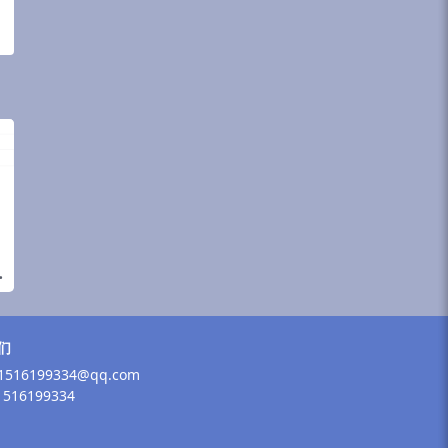
们
516199334@qq.com
516199334