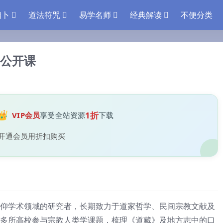
相卜
道法符咒
易学名师
经典解读
不便分类
公开课
👑
1折
VIP会员
享受全站资源
下载
开通会员用折扣购买
仰学术领域的研究者，长期致力于道家哲学、民间宗教文献及
多所高校参与宗教人类学课题，梳理《道藏》及地方志中的口