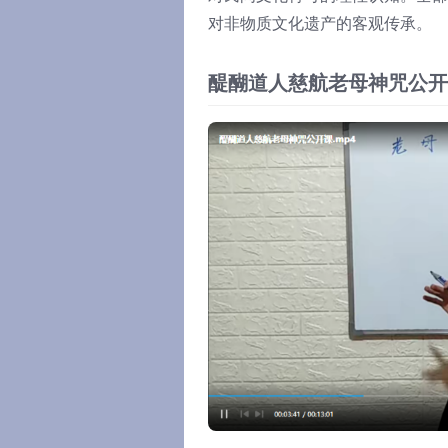
对非物质文化遗产的客观传承。
醍醐道人慈航老母神咒公开