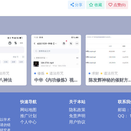
分享
收藏
点赞(
0
)
法符咒
修炼
道法符咒
求财
道法符咒
八神法
中华《内功修炼》视
陈发辉神秘的催财方
频课全集7集
法布局全3集
快速导航
关于本站
联系我
网站地图
隐私政策
邮箱：1
推广计划
免责声明
QQ： 1
以学术
个人中心
用户协议
请勿错
研究者