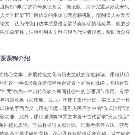
度解析“神咒”的符号象征意义。据记载，其研究重点涉及宋代
人类学框架下理解信众的集体心理慰藉机制。醍醐道人亦发表
论文，认为传统口诀本质是借音韵节奏实现情绪疏导。他的公
殊现象解释，注重引用古文献与现当代学者观点，帮助听众客
课课程介绍
”为核心文本，开展传统文化与历史文献的深度解读。课程从明
老母”这一神祇形象在道儒释融合背景下的演化脉络，并结合敦
“神咒”作为一种口传仪轨在民间社会中的心理调节作用。有学
与特定意象（如慈航、渡厄）构建了集体记忆，实质上是一种
口诀的字面含义与历史语境，还引入民俗学中的“仪式治疗”理
聚功能。此外，课程强调将神咒文本置于古代哲学“天人感应”
避免神秘化表述。学员将通过文献对比、词源考据等方法，获得
内容基于学术研究立场，不涉及任何特殊现象宣称，旨在促进