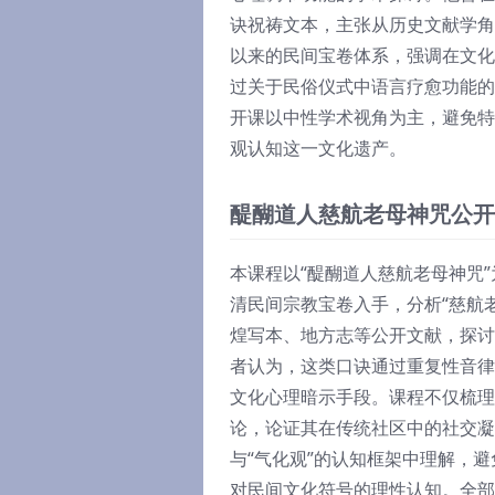
诀祝祷文本，主张从历史文献学角
以来的民间宝卷体系，强调在文化
过关于民俗仪式中语言疗愈功能的
开课以中性学术视角为主，避免特
观认知这一文化遗产。
醍醐道人慈航老母神咒公开
本课程以“醍醐道人慈航老母神咒
清民间宗教宝卷入手，分析“慈航
煌写本、地方志等公开文献，探讨
者认为，这类口诀通过重复性音律
文化心理暗示手段。课程不仅梳理
论，论证其在传统社区中的社交凝
与“气化观”的认知框架中理解，
对民间文化符号的理性认知。全部