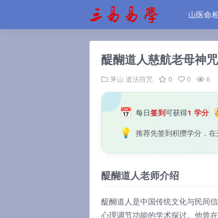
山医命
醍醐道人慈航老母神咒
茅山
道法符咒
0
0
6
📅
每日
签到
可获得
1 学分
💡
推荐先签到积攒学分，在
醍醐道人老师介绍
醍醐道人是中国传统文化与民间信
心理调节功能的学术探讨。他曾在