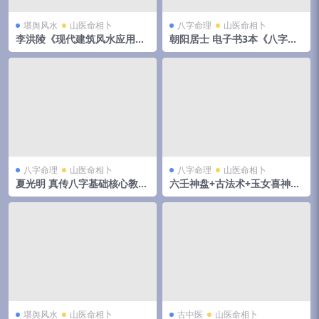
堪舆风水
山医命相卜
八字命理
山医命相卜
李洪陵《现代建筑风水应用
朝阳居士 电子书3本《八字象
学》138页
法大成》《八字象法归踪》《
八字组合技巧》 夸克网盘下载
八字命理
山医命相卜
八字命理
山医命相卜
夏光明 真传八字基础核心教程
六壬神盘+古法术+玉女喜神术
139页
130页 夸克网盘下载
堪舆风水
山医命相卜
古中医
山医命相卜