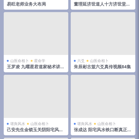
易旺老师业务大布局
董理延济世道人十方济世堂勅
中药法门
山医命相卜
星命学
六爻
山医命相卜
王罗凌 九曜星君道家秘术讲座
朱辰彬古筮六爻真传视频84集
5集
堪舆风水
山医命相卜
堪舆风水
山医命相卜
己安先生金锁玉关阴阳宅风水
张成达 阳宅风水铁口断真正实
视频43集
战教程