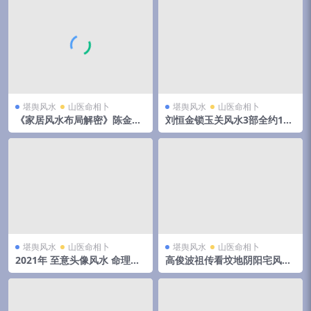
堪舆风水
山医命相卜
堪舆风水
山医命相卜
《家居风水布局解密》陈金成
刘恒金锁玉关风水3部全约14
著
小时
堪舆风水
山医命相卜
堪舆风水
山医命相卜
2021年 至意头像风水 命理头
高俊波祖传看坟地阴阳宅风水
像课程 第一期+第二期
下罗经秘法