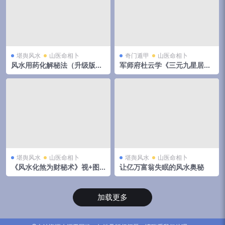
堪舆风水
山医命相卜
奇门遁甲
山医命相卜
风水用药化解秘法（升级版）
军师府杜云学《三元九星居家
83页
环境布局高级》视频9集 移动
网盘下载
堪舆风水
山医命相卜
堪舆风水
山医命相卜
《风水化煞为财秘术》视+图
让亿万富翁失眠的风水奥秘
中药催财催贵化煞。两集视频
加多张图片。
加载更多