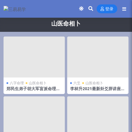
登录
山医命相卜
八字命理
山医命相卜
六爻
山医命相卜
郑民生弟子胡大军盲派命理秘
李林升2021最新卦爻辞讲座录
诀《秘传十排歌,八字,十二道
音15集
门绝技》