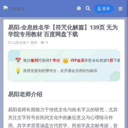
登录
易阳-全息姓名学【符咒化解篇】139页 无为
学院专用教材 百度网盘下载
山医命相卜
相学
4
📅
👑
1折
每日
签到
可获得
1 学分
VIP会员
享受全站资源
下载
💡
推荐先签到积攒学分，在开通会员用折扣购买
易阳老师介绍
易阳老师长期致力于传统文化与姓名字义的研究，尤其
关注文字符号在民间文化中的象征意义与心理暗示作
用。其学术背景涵盖古代哲学、民俗学及文献考据，曾