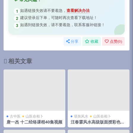
如遇链接失效请不要着急，
查看解决办法
1
建议登录后下单，可随时再次查看下载地址！
2
如遇到链接失效，请不要着急，联系客服补链接！
3
分享
收藏
点赞(
0
)
相关文章
古中医
山医命相卜
堪舆风水
山医命相卜
唐一杰 十二经络课程40集视频
汪春霖风水高级版面授彩色拍
照版笔记+家居风水8本 百度网
盘下载