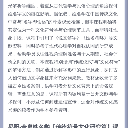
形解析等维度，着重从古代哲学与民俗心理的角度探讨
姓名字义的潜在影响。据记载，姓名学在中国传统文化
中常与“名字即命运”的朴素观念相连，但本课程明确将
其定位为一种文化符号学与心理调节工具，而非特殊现
象手段。课程中引用了《说文解字》《姓名考略》等文
献资料，同时参考了现代心理学对自我认同的研究成
果，帮助学员以理性视角理解姓名与个人期望、社会评
价之间的关联。本课程特别强调“传统仪式”与“文化符号”
的解读方法，例如通过拆解字形中的五行意象，探讨古
人如何借助文字象征来寄托家族愿景。教材还收录了多
组古今姓名案例，供学习者分析文化背景下的命名逻
辑。需要注意的是，课程所有内容均基于公开文献与学
术探讨，不涉及任何封建迷信宣传，适合对传统文化感
兴趣的读者作为学术参考资料。
易阳-全息姓名学【传统符号文化研究篇】课