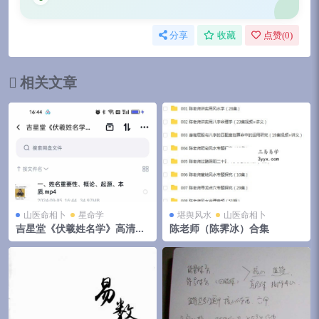
分享
收藏
点赞(
0
)
相关文章
山医命相卜
星命学
堪舆风水
山医命相卜
吉星堂《伏羲姓名学》高清视
陈老师（陈霁冰）合集
频10集