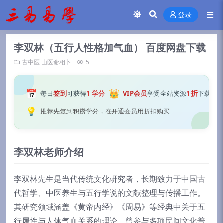
登录
李双林（五行人性格加气血） 百度网盘下载
古中医
山医命相卜
5
📅
👑
1折
每日
签到
可获得
1 学分
VIP会员
享受全站资源
下载
💡
推荐先签到积攒学分，在开通会员用折扣购买
李双林老师介绍
李双林先生是当代传统文化研究者，长期致力于中国古
代哲学、中医养生与五行学说的文献整理与传播工作。
其研究领域涵盖《黄帝内经》《周易》等经典中关于五
行属性与人体气血关系的理论，曾参与多项民间文化普