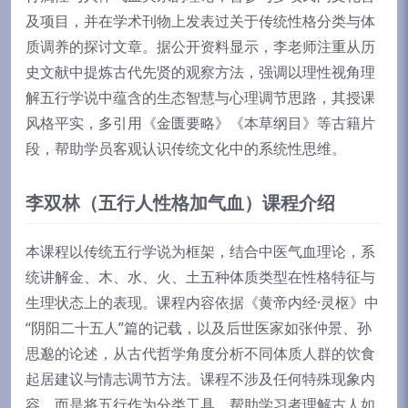
及项目，并在学术刊物上发表过关于传统性格分类与体
质调养的探讨文章。据公开资料显示，李老师注重从历
史文献中提炼古代先贤的观察方法，强调以理性视角理
解五行学说中蕴含的生态智慧与心理调节思路，其授课
风格平实，多引用《金匮要略》《本草纲目》等古籍片
段，帮助学员客观认识传统文化中的系统性思维。
李双林（五行人性格加气血）课程介绍
本课程以传统五行学说为框架，结合中医气血理论，系
统讲解金、木、水、火、土五种体质类型在性格特征与
生理状态上的表现。课程内容依据《黄帝内经·灵枢》中
“阴阳二十五人”篇的记载，以及后世医家如张仲景、孙
思邈的论述，从古代哲学角度分析不同体质人群的饮食
起居建议与情志调节方法。课程不涉及任何特殊现象内
容，而是将五行作为分类工具，帮助学习者理解古人如