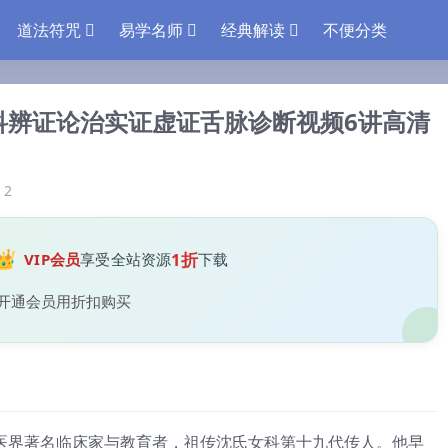
道法符咒
易学名师
经典解读
不便分类
女科辨证论治实证虚证舌脉诊断视频6讲高清
2
👑
1折
VIP会员
享受全站资源
下载
开通会员用折扣购买
是中医界著名临床家与教育者，祖传沈氏女科第十九代传人。他早