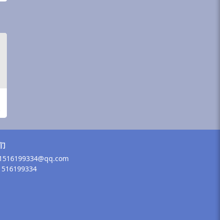
们
516199334@qq.com
516199334