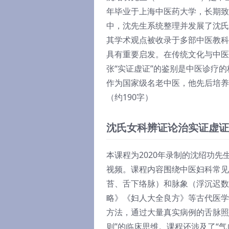
年毕业于上海中医药大学，长期致
中，沈先生系统整理并发展了沈氏
其学术观点被收录于多部中医教科
具有重要启发。在传统文化与中医
张“实证虚证”的鉴别是中医诊疗
作为国家级名老中医，他先后培养
（约190字）
沈氏女科辨证论治实证虚证
本课程为2020年录制的沈绍功
视频。课程内容围绕中医妇科常见
苔、舌下络脉）和脉象（浮沉迟数
略》《妇人大全良方》等古代医学
方法，通过大量真实病例的舌脉照
则”的临床思维。课程还涉及了“气