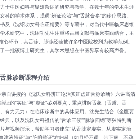
力于中医妇科与疑难杂症的研究与教学。在数十年的学术生涯
女科的学术体系，强调“辨证论治”与“舌脉合参”的诊疗思路。
书及《沈绍功女科临证精要》等专著中，对当代中医临床思维
学术研究中，沈绍功先生注重将古籍文献与临床实践结合，主
的核心环节，其舌诊、脉诊经验被许多中医院校列为教学范例。
了一批硕博士研究生，其学术思想在中医界享有较高声誉。
舌脉诊断课程介绍
先生亲自讲授的《沈氏女科辨证论治实证虚证舌脉诊断》六讲高清
病证的“实证”与“虚证”鉴别要点，重点讲解舌象（舌质、舌
、有力无力）在临床诊断中的具体应用。沈先生结合《金匮要
经典，以及沈氏女科祖传的“舌诊三候”“脉诊四纲”等独特判断
片与视频演示，帮助学习者建立“从舌脉定虚实、从虚实定治
血津液辨证”与“脏腑辨证”在妇科（如月经不调、带下病、不孕