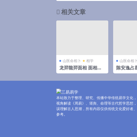
相关文章
山医命相卜
相学
山医命相
龙羿龍羿面相 面相精
陈安逸占
英版60集
营27集
本站致力于整理、研究、传播中华传统易学文化，
视角解读《周易》、堪舆、命理等古代哲学思想，
误理解古人思潮，所有内容仅供传统文化爱好者、
参考。