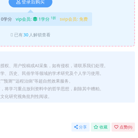
登录后购买
1折
10学分
vip会员:
1学分
svip会员:
免费
已有
30
人解锁查看
法授权、用户投稿或AI采集，如有侵权，请联系我们处理。
哲学、历史、民俗学等领域的学术研究及个人学习使用。
运”“预测”“远程治病”等超自然效果服务。
信，将学习重点放到资料中的哲学思想，剔除其中糟粕。
从文化研究视角批判性阅读。
分享
收藏
点赞(
0
)