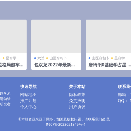
卜
星命学
六爻
山医命相卜
山医命相卜
星命学
星格局超车
包双龙2022年最新六
唐绮阳0基础学占星 I
爻择日外应终生vip课
10大行星大解析78集
程40集视频
快速导航
关于本站
联系我
以学术
网站地图
隐私政策
邮箱：1
请勿错
推广计划
免责声明
QQ： 1
研究者
个人中心
用户协议
©本站资源来源于网络，如涉及版权问题，请联系我们处理。
鲁ICP备2023021349号-4