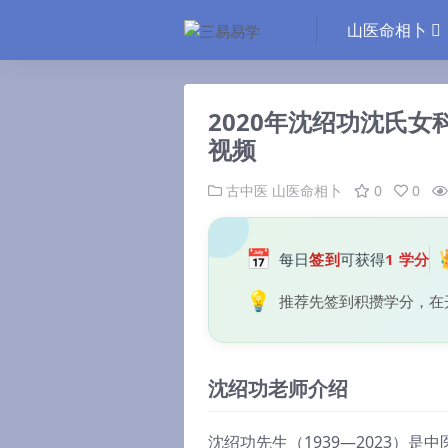
山医命相卜
2020年沈绍功沈氏
视频
古中医
山医命相卜
0
0
📅
每日
签到
可获得
1 学分
💡
推荐先签到积攒学分，在
沈绍功老师介绍
沈绍功先生（1939—2023）