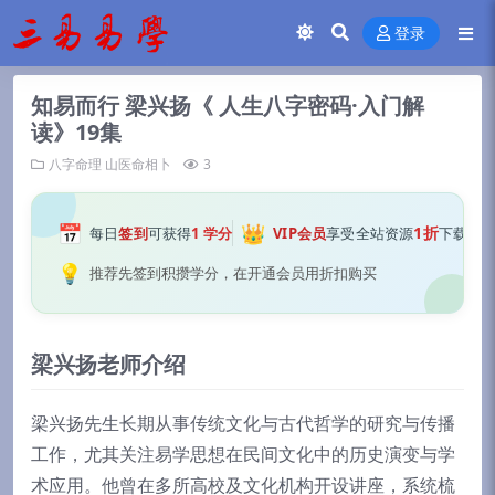
登录
知易而行 梁兴扬《 人生八字密码·入门解
读》19集
八字命理
山医命相卜
3
📅
👑
1折
每日
签到
可获得
1 学分
VIP会员
享受全站资源
下载
💡
推荐先签到积攒学分，在开通会员用折扣购买
梁兴扬老师介绍
梁兴扬先生长期从事传统文化与古代哲学的研究与传播
工作，尤其关注易学思想在民间文化中的历史演变与学
术应用。他曾在多所高校及文化机构开设讲座，系统梳