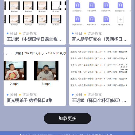
择日
道法符咒
择日
道法符咒
王进武《中观国学日课全修研
盲人易学研究会《民间择日》
修班、斗首 择日内部课程》17
课程16讲录音
集
择日
道法符咒
择日
道法符咒
夏光明弟子 德祥择日3集
王进武《择日全科研修班》资
料（第一册）（第二册）2本
加载更多