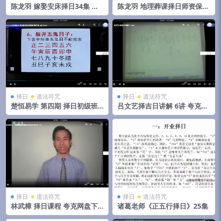
陈龙羽 嫁娶安床择日34集 移
陈龙羽 地理葬课择日师资保证
动云网盘下载
班34集 移动云盘下载
择日
道法符咒
择日
道法符咒
楚恒易学 第四期 择日初级班
吕文艺择吉日讲解 6讲 夸克网
夸克网盘下载
盘下载
择日
道法符咒
择日
道法符咒
林武樟 择日课程 夸克网盘下
诸葛老师《正五行择日》25集
载