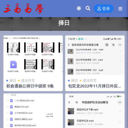
登录
择日
择日
道法符咒
择日
道法符咒
权俞通杨公择日中级班 9集
包双龙2022年11月择日外应课
堂22集