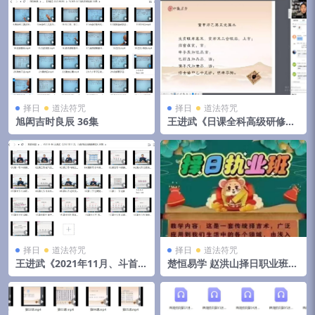
择日
道法符咒
择日
道法符咒
旭闳吉时良辰 36集
王进武《日课全科高级研修班
庚子年第一期、正体五行择日
法课程》31集11.4GB+文档17
本
择日
道法符咒
择日
道法符咒
王进武《2021年11月、斗首择
楚恒易学 赵洪山择日职业班10
日法视频课程》20集
集