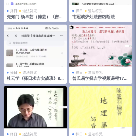
择日
道法符咒
择日
道法符咒
先知门 杨卓芸（德芸）《吉祥
韦冠成炉灶法吉凶断法
择日》6集
择日
道法符咒
择日
道法符咒
杜云学《择日求吉实战班》8
曾氏易学择吉学视频课程17
集
集，画面声音清晰。
择日
道法符咒
择日
道法符咒