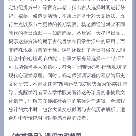
定协纪辨方书》等官方典籍，指出古人选择时间进行祭
祀、嫁娶、修造等活动，本质上是基于对天文历法、五
行生克以及节气更替的长期观察。杨老师通过对比不同
朝代的择日流派——如建除家、丛辰家、天星择日等，
揭示这些方法均属于古代哲学在日常生活中的应用，而
非特殊现象力量的干预。课程还探讨了择日习俗在民间
社会中的心理调节功能：在重大事务前选择一个“吉日”
可以增强当事人的信心，符合“心理暗示”与“行动规划”的
现代心理学原理。同时，杨老师强调课程内容仅为历史
文化研究，不涉及任何“改善运势”或“顺势而为”的实用指
导，提醒学习者应以学术眼光看待这份珍贵的非物质文
化遗产，理解其在传统社会中的实际运作逻辑。全课程
总计约六小时，包含大量文献截图与古代历表解析，适
合对中华传统时间哲学感兴趣的读者。
《吉祥择日》课程内容截图