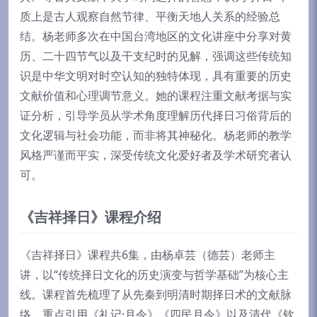
质上是古人观察自然节律、平衡天地人关系的经验总
结。杨老师多次在中国台湾地区的文化讲座中分享对黄
历、二十四节气以及干支纪时的见解，强调这些传统知
识是中华文明对时空认知的独特体现，具有重要的历史
文献价值和心理调节意义。她的课程注重文献考据与实
证分析，引导学员从学术角度理解历代择日习俗背后的
文化逻辑与社会功能，而非将其神秘化。杨老师的教学
风格严谨而平实，深受传统文化爱好者及学术研究者认
可。
《吉祥择日》课程介绍
《吉祥择日》课程共6集，由杨卓芸（德芸）老师主
讲，以“传统择日文化的历史演变与哲学基础”为核心主
线。课程首先梳理了从先秦到明清时期择日术的文献脉
络，重点引用《礼记·月令》《四民月令》以及清代《钦