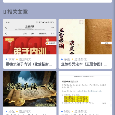
相关文章
求财
道法符咒
茅山
道法符咒
霍德才弟子内训《化煞招财米
道教符咒法本《五雷标图》五
法》1集
雷标影形图式全部 五雷移标掇
影篆书 演庆雷坛68页
婚配
道法符咒
解煞
道法符咒