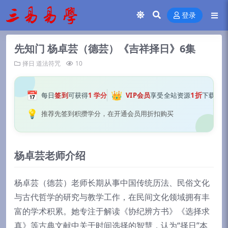
登录
先知门 杨卓芸（德芸）《吉祥择日》6集
择日
道法符咒
10
📅
👑
1折
每日
签到
可获得
1 学分
VIP会员
享受全站资源
下载
💡
推荐先签到积攒学分，在开通会员用折扣购买
杨卓芸老师介绍
杨卓芸（德芸）老师长期从事中国传统历法、民俗文化
与古代哲学的研究与教学工作，在民间文化领域拥有丰
富的学术积累。她专注于解读《协纪辨方书》《选择求
真》等古典文献中关于时间选择的智慧，认为“择日”本