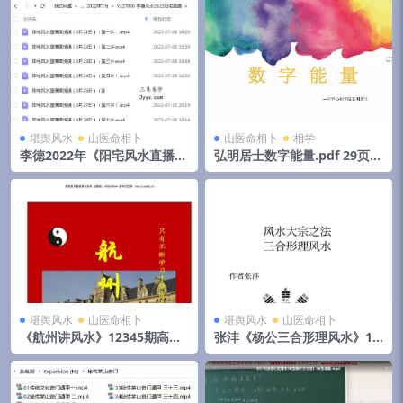
下载！
堪舆风水
山医命相卜
山医命相卜
相学
李德2022年《阳宅风水直播课
弘明居士数字能量.pdf 29页
程》视频11集 百度云下载！
百度云下载！
堪舆风水
山医命相卜
堪舆风水
山医命相卜
《航州讲风水》12345期高清
张沣《杨公三合形理风水》14
电子版，刘国胜弟子郭航州出
8页
的杂志型资料