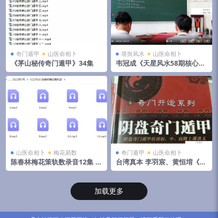
奇门遁甲
山医命相卜
堪舆风水
山医命相卜
《茅山秘传奇门遁甲》34集
韦冠成《天星风水58期核心理
论课》66集视频 百度云下载！
山医命相卜
梅花易数
奇门遁甲
山医命相卜
陈春林梅花策轨数录音12集 百
台湾真本 李羽宸、黄恒堉《阴
度云下载！
盘奇门遁甲培训初 中 高阶上
课讲义》
加载更多