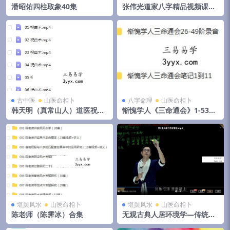
潘昭佑四柱取象40集
张伟光道家八字精品视频课程
180集
古中医
山医命相卜
八字命理
山医命相卜
韩天明（真常山人）道医祝由
惭愧学人《三命通会》1-53阶
术 治疗何各种疑难杂病 实战
大合集 移动网盘下载
技能班
堪舆风水
山医命相卜
堪舆风水
山医命相卜
陈老师（陈霁冰）合集
无观古典人居环境学—传统风
水的现代应用23集视频 百度云