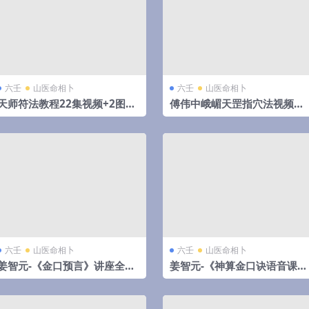
六壬
山医命相卜
六壬
山医命相卜
天师符法教程22集视频+2图片
傅伟中峨嵋天罡指穴法视频演
敕符心印百解符镇宅送子护身
示全集 夸克网盘下载
和合长寿财神
六壬
山医命相卜
六壬
山医命相卜
姜智元-《金口预言》讲座全集
姜智元-《神算金口诀语音课堂
视频1集
入式歌解析》视频1集