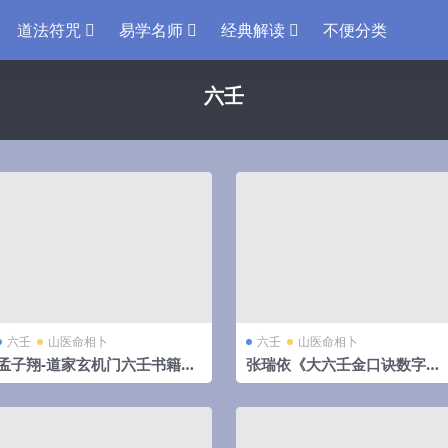
道法符咒
易学名师
经典解读
不便分类
六壬
六壬
山医命相卜
六壬
山医命相卜
孟子翔-道家玄机门六壬书籍9
张瑞依《大六壬金口诀数字预
本合集 百度网盘下载
测》中级+高级