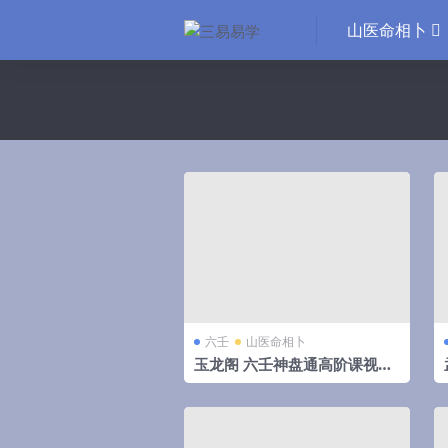
山医命相卜
六壬
山医命相卜
玉龙阁 六壬神盘通高阶课视频
3集 百度网盘下载