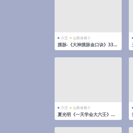
六壬
山医命相卜
摸脉-《大神摸脉金口诀》33
页-摸脉原版
六壬
山医命相卜
夏光明《一天学会大六壬》视
频5集