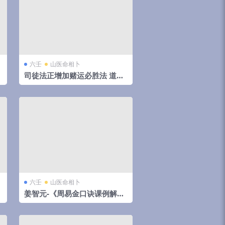
六壬
山医命相卜
司徒法正增加赌运必胜法 道家.
六壬8集视频
六壬
山医命相卜
姜智元-《周易金口诀课例解
析》视频1集