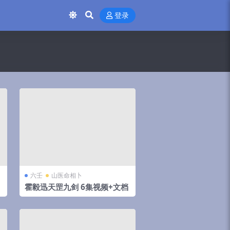
登录
六壬
山医命相卜
霍毅迅天罡九剑 6集视频+文档