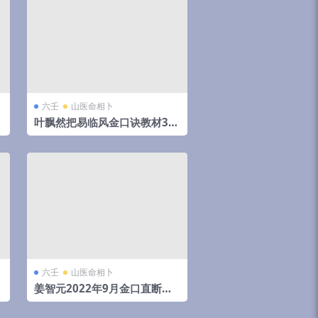
六壬
山医命相卜
叶飘然把易临风金口诀教材32
9页
六壬
山医命相卜
1
姜智元2022年9月金口直断实
战班