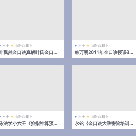
六壬
山医命相卜
六壬
山医命相卜
叶飘然金口诀真解叶氏金口真
韩万明2011年金口诀授课3个
解【完整版】
月录音加笔记 含韩万明电子资
料合集
六壬
山医命相卜
六壬
山医命相卜
陈法学小六壬《掐指神算预测
永铭《金口诀大乘密旨培训》
择日学》（择日学和预测学综
6集视频
合版）