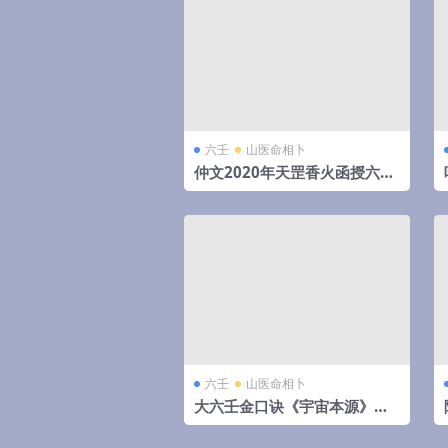
六壬
山医命相卜
仲文2020年天罡香火函授六期
弟子班录音加教材图片 百度云
六壬
山医命相卜
大六壬金口诀《宇宙本源》入
门全集