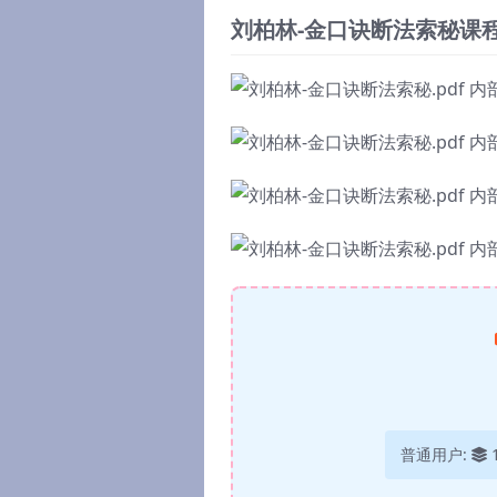
刘柏林-金口诀断法索秘课
普通用户: