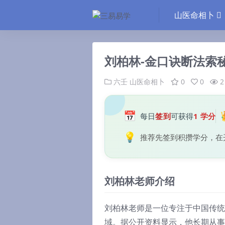
山医命相卜
刘柏林-金口诀断法索秘.
六壬
山医命相卜
0
0
2
📅
每日
签到
可获得
1 学分
💡
推荐先签到积攒学分，在
刘柏林老师介绍
刘柏林老师是一位专注于中国传统
域。据公开资料显示，他长期从事