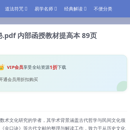
道法符咒
易学名师
经典解读
不便分类
pdf 内部函授教材提高本 89页
👑
1折
VIP会员
享受全站资源
下载
开通会员用折扣购买
数术文化研究的学者，其学术背景涵盖古代哲学与民间文化领
《金口诀》等古代文献的整理与解读工作，致力于从历史文化