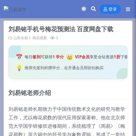
登录
刘易铭手机号梅花预测法 百度网盘下载
山医命相卜
梅花易数
3
📅
👑
1折
每日
签到
可获得
1 学分
VIP会员
享受全站资源
下载
💡
推荐先签到积攒学分，在开通会员用折扣购买
刘易铭老师介绍
刘易铭老师长期致力于中国传统数术文化的研究与教学
工作，尤以梅花易数的现代应用探索著称。他在北京师
范大学国学研修班进修期间，系统梳理了《周易》《梅
花易数》等古籍中的符号学与象数逻辑，形成了一套结