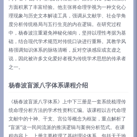
方面积累了丰富经验。他主张将命理学视为一种文化心
理现象与历史文本解读工具，强调从文献学、社会学角
度分析传统格局与五行生克的内在逻辑。在研究过程
中，杨春波注重避免神秘化倾向，坚持以理性考据为基
础，结合现代学术规范对传统口诀进行重释。其教学风
格强调知识体系的脉络清晰，反对空谈感应或玄虚之
说，因此被许多文化爱好者视为传统学术思想的传承者
之一。
杨春波盲派八字体系课程介绍
《杨春波盲派八字体系》上中下三册是一套系统梳理传
统命理分析方法的学术性资料汇编。该课程以古代命理
文献中的十神、干支、宫位等概念为框架，重点解析了
“盲派”这一民间流派的推演逻辑与案例分析范式。在课
程内容上，上册主要梳理了基础理论体系，包括天干地