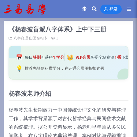
登录
《杨春波盲派八字体系》上中下三册
八字命理
山医命相卜
3
📅
👑
1折
每日
签到
可获得
1 学分
VIP会员
享受全站资源
下载
💡
推荐先签到积攒学分，在开通会员用折扣购买
杨春波老师介绍
杨春波先生长期致力于中国传统命理文化的研究与整理
工作，其学术背景源于对古代哲学经典与民间数术文献
的系统梳理。据公开资料显示，杨老师早年师从多位民
间学者，在八字理论的典籍整理、案例对比与逻辑推演