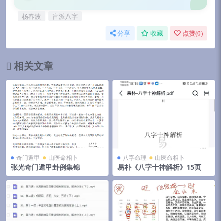
杨春波
盲派八字
分享
收藏
点赞(
0
)
相关文章
奇门遁甲
山医命相卜
八字命理
山医命相卜
张光奇门遁甲卦例集锦
易朴《八字十神解析》15页