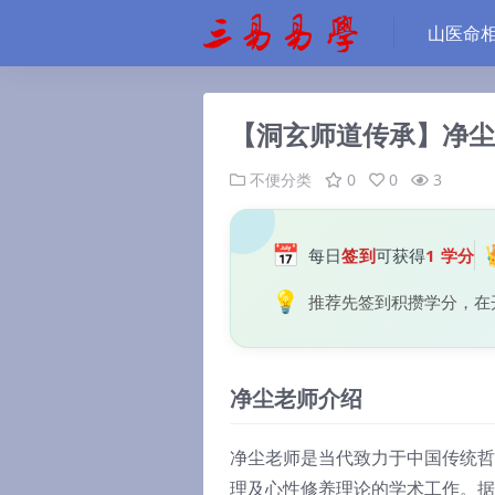
山医命
【洞玄师道传承】净尘
不便分类
0
0
3
📅
每日
签到
可获得
1 学分
💡
推荐先签到积攒学分，在
净尘老师介绍
净尘老师是当代致力于中国传统哲
理及心性修养理论的学术工作。据