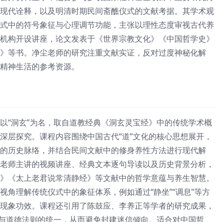
现代诠释，以及明清时期民间斋醮仪式的文献考据。其学术观
式中的符号象征与心理调节功能，主张以理性态度审视古代养
机构开设讲座，论文发表于《世界宗教文化》《中国哲学史》
》等书。净尘老师的研究注重文献实证，反对过度神秘化解
精神生活的参考资源。
以“洞玄”为名，取自道教经典《洞玄灵宝经》中的传统学术概
深层探究。课程内容围绕中国古代“道”文化的核心思想展开，
的历史脉络，并结合民间文献中的修身养性方法进行现代解
老师主讲的视频讲座、经典文本逐句导读以及历史背景分析，
》《太上老君说常清静经》等文献中的哲学意蕴与养生智慧。
视角理解传统仪式中的象征体系，例如通过“静坐”“调息”等方
现象功效。课程还引用了陈鼓应、李养正等学者的研究成果，
律与道德法则的统一，从而避免封建迷信倾向。适合对中国哲