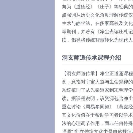
向为《道德经》《庄子》等经典的
点强调从历史文化角度理解传统仪
生术与静坐法。在多家高校及文化
等期刊，并著有《净尘斋读庄札记
读，倡导将传统智慧转化为现代人
洞玄师道传承课程介绍
【洞玄师道传承】净尘正道斋课程
念，意指对宇宙大道与生命规律的
系统梳理了从先秦道家到宋明理学
读。据课程说明，该资源包含净尘
重点讨论《周易参同契》《黄庭经
其文化价值在于帮助学习者以学术
法的心理调节作用，而非任何特殊
强调“道”在传统文化中是自然规