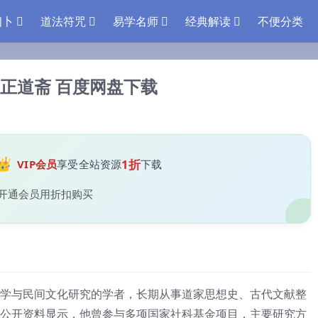
相卜
道法符咒
易学名师
经典解读
不便分类
正道斋 百度网盘下载
👑
1折
VIP会员
享受全站资源
下载
开通会员用折扣购买
学与民间文化研究的学者，长期从事道家思想史、古代文献整
公开资料显示，他曾参与多项国家社科基金项目，主要研究方