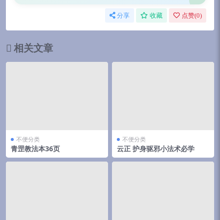
分享
收藏
点赞(
0
)
相关文章
不便分类
不便分类
青罡教法本36页
云正 护身驱邪小法术必学