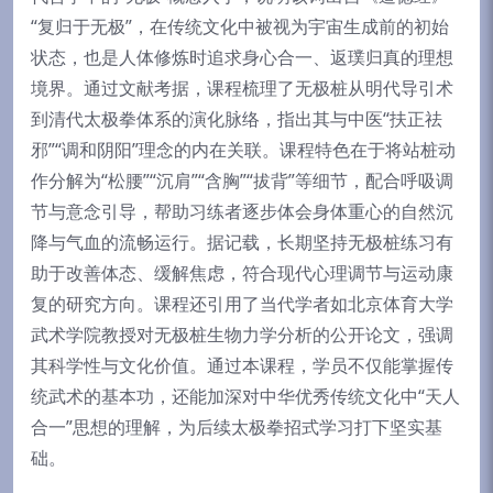
“复归于无极”，在传统文化中被视为宇宙生成前的初始
状态，也是人体修炼时追求身心合一、返璞归真的理想
境界。通过文献考据，课程梳理了无极桩从明代导引术
到清代太极拳体系的演化脉络，指出其与中医“扶正祛
邪”“调和阴阳”理念的内在关联。课程特色在于将站桩动
作分解为“松腰”“沉肩”“含胸”“拔背”等细节，配合呼吸调
节与意念引导，帮助习练者逐步体会身体重心的自然沉
降与气血的流畅运行。据记载，长期坚持无极桩练习有
助于改善体态、缓解焦虑，符合现代心理调节与运动康
复的研究方向。课程还引用了当代学者如北京体育大学
武术学院教授对无极桩生物力学分析的公开论文，强调
其科学性与文化价值。通过本课程，学员不仅能掌握传
统武术的基本功，还能加深对中华优秀传统文化中“天人
合一”思想的理解，为后续太极拳招式学习打下坚实基
础。