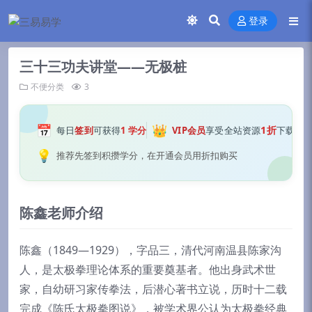
登录
三十三功夫讲堂——无极桩
不便分类
3
📅
👑
1折
每日
签到
可获得
1 学分
VIP会员
享受全站资源
下载
💡
推荐先签到积攒学分，在开通会员用折扣购买
陈鑫老师介绍
陈鑫（1849—1929），字品三，清代河南温县陈家沟
人，是太极拳理论体系的重要奠基者。他出身武术世
家，自幼研习家传拳法，后潜心著书立说，历时十二载
完成《陈氏太极拳图说》，被学术界公认为太极拳经典