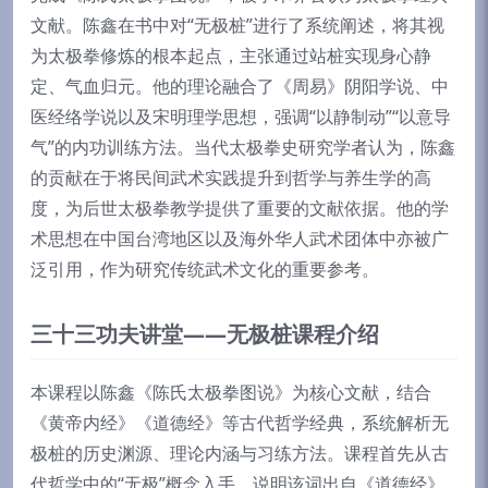
文献。陈鑫在书中对“无极桩”进行了系统阐述，将其视
为太极拳修炼的根本起点，主张通过站桩实现身心静
定、气血归元。他的理论融合了《周易》阴阳学说、中
医经络学说以及宋明理学思想，强调“以静制动”“以意导
气”的内功训练方法。当代太极拳史研究学者认为，陈鑫
的贡献在于将民间武术实践提升到哲学与养生学的高
度，为后世太极拳教学提供了重要的文献依据。他的学
术思想在中国台湾地区以及海外华人武术团体中亦被广
泛引用，作为研究传统武术文化的重要参考。
三十三功夫讲堂——无极桩课程介绍
本课程以陈鑫《陈氏太极拳图说》为核心文献，结合
《黄帝内经》《道德经》等古代哲学经典，系统解析无
极桩的历史渊源、理论内涵与习练方法。课程首先从古
代哲学中的“无极”概念入手，说明该词出自《道德经》