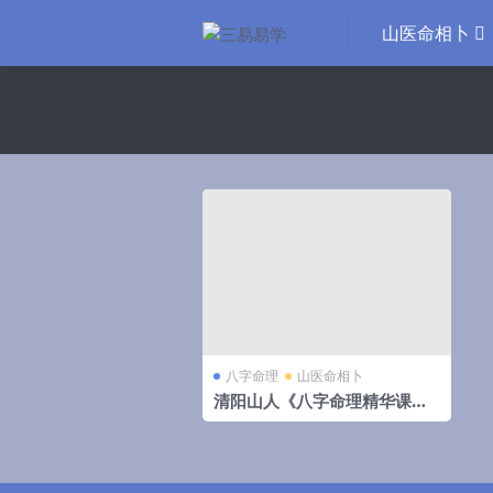
山医命相卜
八字命理
山医命相卜
清阳山人《八字命理精华课》4
0集