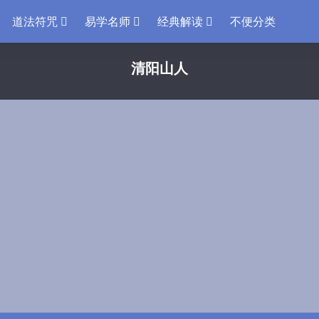
道法符咒
易学名师
经典解读
不便分类
清阳山人