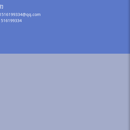
们
516199334@qq.com
516199334