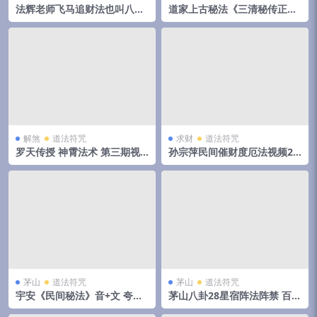
法辉老师飞马追财法也叫八马
道家上古秘法《三清秘传正
追财法 纸马火供法 录音+资料
法》 夸克网盘下载
pdf 百度云下载！
解煞
道法符咒
求财
道法符咒
罗天传授 神霄法术 第三期视
孙宗萍民间催财度厄法视频2
频5集+2个讲义pdf 夸克网盘
集+资料+图片 百度云下载！
下载！
茅山
道法符咒
茅山
道法符咒
宇安《民间秘法》音+文 夸克
茅山八卦28星宿阵法阵‬禁 百度
网盘下载
网盘下载