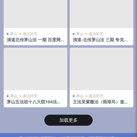
茅山
道法符咒
茅山
道法符咒
演道北传茅山法 一期 百度网
演道-北传茅山法 三期 夸克网
盘下载
盘下载
茅山
道法符咒
茅山
道法符咒
茅山五法祖十八大院104法视
王法灵紫薇法（雨渐耳）道家
频+扫描法本pdf 百度云下载!
隐秘秘法 百度网盘下载
加载更多