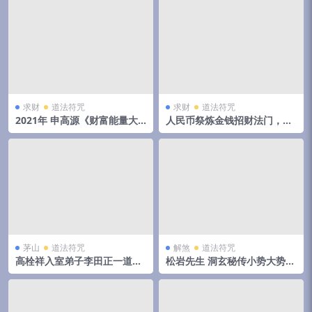
求财
道法符咒
求财
道法符咒
2021年 申高源《财富能量大
人民币祭炼金钱招财法门，钱
道》39页申高源：火供施食财
母制造法，催财法术！ 百度
富成就法《财富能量大道（普
云！
及版）》
茅山
道法符咒
解煞
道法符咒
高栓祥入室弟子李田正一道秘
松岩先生 洞玄秘传小势大势御
法招财转运旺桃花 增加财富运
神决 易经洗髓升阳玄功 八卦
录音十节 移动云盘下载
练丹功功法教学视频讲解