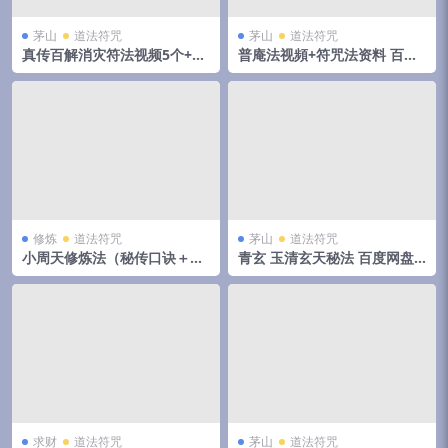
茅山
道法符咒
茅山
道法符咒
真传百解消灾符法视频5个+图
普庵法视頻+符咒法资料 百度
片 百度网盘下载！
网盘下载
修炼
道法符咒
茅山
道法符咒
小周天修炼法（秘传口诀＋亲
青玄 玉清玄天秘法 百度网盘
身体会＋详细法程）
下载
求财
道法符咒
茅山
道法符咒