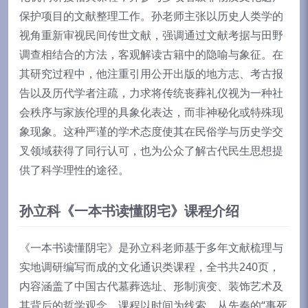
保护项目的文献整理工作。孙老师主张以历史人类学的
视角重新审视民间传世文献，强调通过文献考据与田野
调查相结合的方法，客观解读古籍中的隐喻与象征。在
其研究过程中，他注重引用公开出版的地方志、考古报
告以及历代学者注疏，力求将传统丧葬礼仪视为一种社
会秩序与家族伦理的具象化表达，而非神秘化或特殊现
象现象。这种严谨的学术态度使其在民俗学与历史学交
叉领域获得了同行认可，也为公众了解古代民生思想提
供了科学理性的途径。
孙立科《一本书读懂阴宅》课程介绍
《一本书读懂阴宅》是孙立科老师基于多年文献梳理与
实地调研编写而成的文化通识类课程，全书共240页，
内容涵盖了中国古代墓葬选址、形制演变、装饰艺术及
其背后的哲学观念。课程以时间为线索，从先秦的“事死