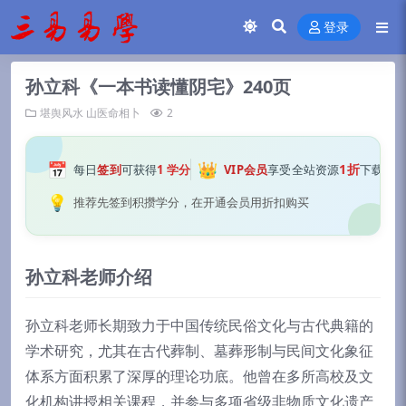
登录
孙立科《一本书读懂阴宅》240页
堪舆风水
山医命相卜
2
📅
👑
1折
每日
签到
可获得
1 学分
VIP会员
享受全站资源
下载
💡
推荐先签到积攒学分，在开通会员用折扣购买
孙立科老师介绍
孙立科老师长期致力于中国传统民俗文化与古代典籍的
学术研究，尤其在古代葬制、墓葬形制与民间文化象征
体系方面积累了深厚的理论功底。他曾在多所高校及文
化机构讲授相关课程，并参与多项省级非物质文化遗产