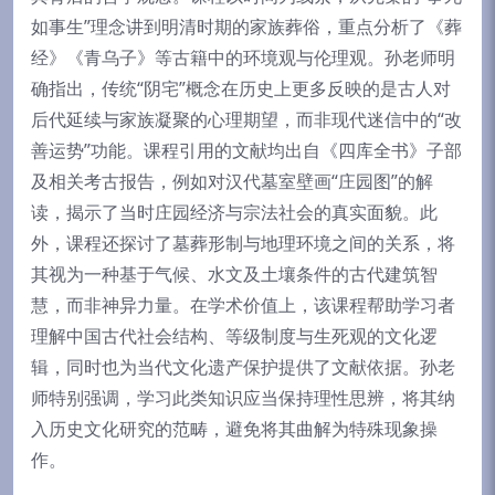
如事生”理念讲到明清时期的家族葬俗，重点分析了《葬
经》《青乌子》等古籍中的环境观与伦理观。孙老师明
确指出，传统“阴宅”概念在历史上更多反映的是古人对
后代延续与家族凝聚的心理期望，而非现代迷信中的“改
善运势”功能。课程引用的文献均出自《四库全书》子部
及相关考古报告，例如对汉代墓室壁画“庄园图”的解
读，揭示了当时庄园经济与宗法社会的真实面貌。此
外，课程还探讨了墓葬形制与地理环境之间的关系，将
其视为一种基于气候、水文及土壤条件的古代建筑智
慧，而非神异力量。在学术价值上，该课程帮助学习者
理解中国古代社会结构、等级制度与生死观的文化逻
辑，同时也为当代文化遗产保护提供了文献依据。孙老
师特别强调，学习此类知识应当保持理性思辨，将其纳
入历史文化研究的范畴，避免将其曲解为特殊现象操
作。