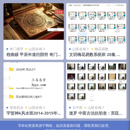
奇门遁甲
山医命相卜
山医命相卜
梅花易数
程南硕 甲辰年道衍阴符 奇门
文玥梅花易数系统班 20集 百
遁甲 第一期 21视频
度网盘下载
堪舆风水
山医命相卜
古中医
山医命相卜
宇贺神k风水班2014-2015年
迷罗 中医古法抗初老：宫廷秘
初文字记录.pdf 夸克网盘下载
方+中医经络+养护瑜伽，让你
延缓岁月、抵抗初老（完结）
©本站资源来源于网络，如涉及版权问题，请联系我们处理。