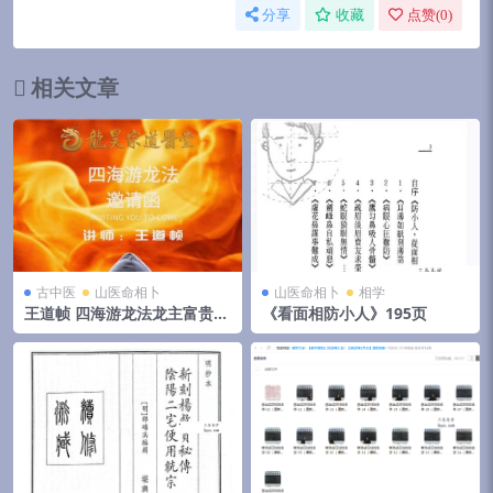
分享
收藏
点赞(
0
)
相关文章
古中医
山医命相卜
山医命相卜
相学
王道帧 四海游龙法龙主富贵(2
《看面相防小人》195页
小时视频教学)