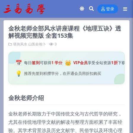
登录
金秋老师全部风水讲座课程《地理五诀》透
解视频完整版 全套153集
堪舆风水
山医命相卜
3
📅
👑
1折
每日
签到
可获得
1 学分
VIP会员
享受全站资源
下载
💡
推荐先签到积攒学分，在开通会员用折扣购买
金秋老师介绍
金秋老师长期致力于中国传统文化与古代哲学的研究，
尤其在传统地理学文献的解读与整理方面积累了丰富经
验。其学术背景涉及历史文献学、民俗学以及环境心理