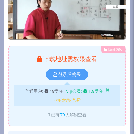
隐藏内容
下载地址需权限查看
登录后购买
1折
普通用户:
18学分
vip会员:
1.8学分
svip会员:
免费
已有
79
人解锁查看