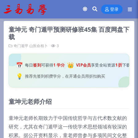
登录
童坤元 奇门遁甲预测研修班45集 百度网盘下
载
奇门遁甲
山医命相卜
3
📅
👑
1折
每日
签到
可获得
1 学分
VIP会员
享受全站资源
下载
💡
推荐先签到积攒学分，在开通会员用折扣购买
童坤元老师介绍
童坤元老师长期致力于中国传统哲学与古代术数文献的
研究，尤其在奇门遁甲这一传统学术思想领域有较深的
积累。据公开资料显示，童老师曾参与多项民间文化整