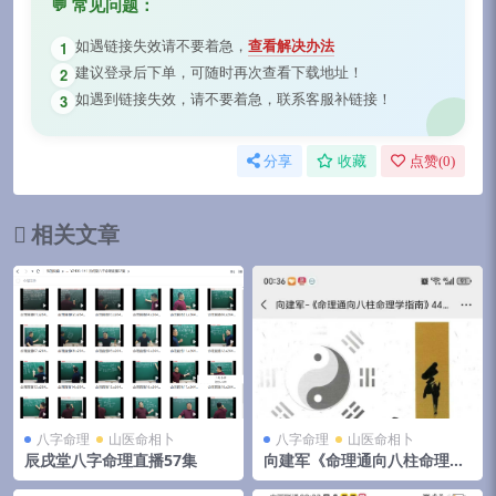
💬 常见问题：
如遇链接失效请不要着急，
查看解决办法
1
建议登录后下单，可随时再次查看下载地址！
2
如遇到链接失效，请不要着急，联系客服补链接！
3
分享
收藏
点赞(
0
)
相关文章
八字命理
山医命相卜
八字命理
山医命相卜
辰戌堂八字命理直播57集
向建军《命理通向八柱命理学
指南》446页