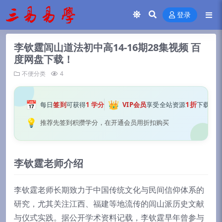
登录
李钦霆闾山道法初中高14-16期28集视频 百
度网盘下载！
不便分类
4
📅
👑
1折
每日
签到
可获得
1 学分
VIP会员
享受全站资源
下载
💡
推荐先签到积攒学分，在开通会员用折扣购买
李钦霆老师介绍
李钦霆老师长期致力于中国传统文化与民间信仰体系的
研究，尤其关注江西、福建等地流传的闾山派历史文献
与仪式实践。据公开学术资料记载，李钦霆早年曾参与