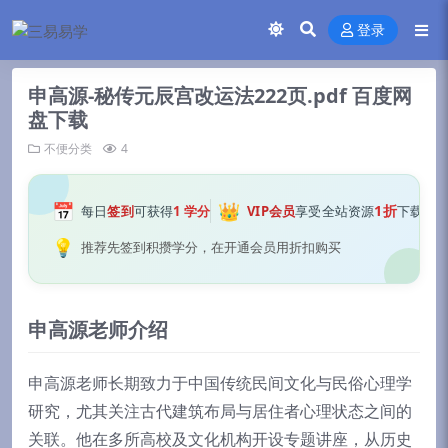
登录
申高源-秘传元辰宫改运法222页.pdf 百度网
盘下载
不便分类
4
📅
👑
1折
每日
签到
可获得
1 学分
VIP会员
享受全站资源
下载
💡
推荐先签到积攒学分，在开通会员用折扣购买
申高源老师介绍
申高源老师长期致力于中国传统民间文化与民俗心理学
研究，尤其关注古代建筑布局与居住者心理状态之间的
关联。他在多所高校及文化机构开设专题讲座，从历史