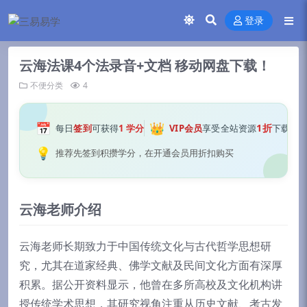
登录
云海法课4个法录音+文档 移动网盘下载！
不便分类
4
📅
👑
1折
每日
签到
可获得
1 学分
VIP会员
享受全站资源
下载
💡
推荐先签到积攒学分，在开通会员用折扣购买
云海老师介绍
云海老师长期致力于中国传统文化与古代哲学思想研
究，尤其在道家经典、佛学文献及民间文化方面有深厚
积累。据公开资料显示，他曾在多所高校及文化机构讲
授传统学术思想，其研究视角注重从历史文献、考古发