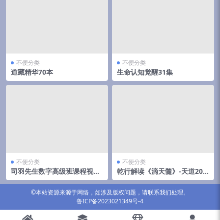
不便分类
不便分类
道藏精华70本
生命认知觉醒31集
不便分类
不便分类
司羽先生数字高级班课程视频
乾行解读《滴天髓》-天道202
336集
集
©本站资源来源于网络，如涉及版权问题，请联系我们处理。
鲁ICP备2023021349号-4