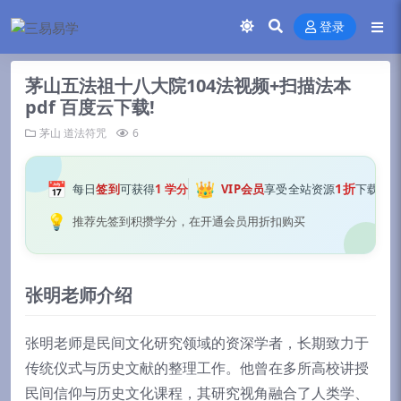
登录
茅山五法祖十八大院104法视频+扫描法本
pdf 百度云下载!
茅山
道法符咒
6
📅
👑
1折
每日
签到
可获得
1 学分
VIP会员
享受全站资源
下载
💡
推荐先签到积攒学分，在开通会员用折扣购买
张明老师介绍
张明老师是民间文化研究领域的资深学者，长期致力于
传统仪式与历史文献的整理工作。他曾在多所高校讲授
民间信仰与历史文化课程，其研究视角融合了人类学、