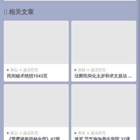
相关文章
茅山
道法符咒
求财
道法符咒
民间秘术绝招1543页
法辉民间化太岁和求文昌法
视频＋文字＋录音
茅山
道法符咒
养生
道法符咒
《雷霆诸将符秘全窍》67筒子
迷罗 节气瑜伽养生学院 32课