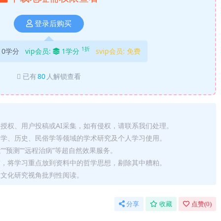
登录后购买
1折
10学分
vip会员:
1学分
svip会员:
免费
已有
80
人解锁查看
法授权、用户投稿或AI采集，如有侵权，请联系我们处理。
哲学、历史、民俗学等领域的学术研究及个人学习使用。
运”“预测”“远程治病”等超自然效果服务。
信，将学习重点放到资料中的哲学思想，剔除其中糟粕。
从文化研究视角批判性阅读。
分享
收藏
点赞(
0
)