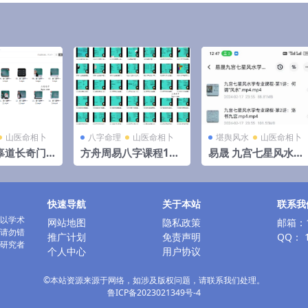
山医命相卜
八字命理
山医命相卜
堪舆风水
山医命相卜
辜道长奇门
方舟周易八字课程105
易晟 九宫七星风水学
程》16集
集视频 百度云下载！
专业课程68集
快速导航
关于本站
联系我
以学术
网站地图
隐私政策
邮箱：1
请勿错
推广计划
免责声明
QQ： 1
研究者
个人中心
用户协议
©本站资源来源于网络，如涉及版权问题，请联系我们处理。
鲁ICP备2023021349号-4