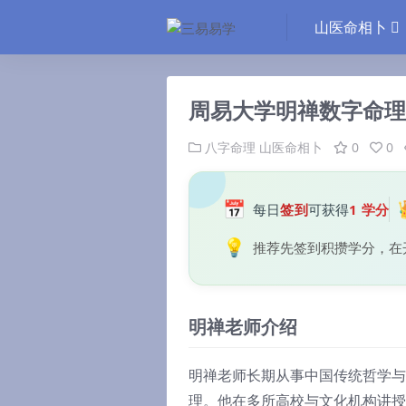
山医命相卜
周易大学明禅数字命理
八字命理
山医命相卜
0
0
📅
每日
签到
可获得
1 学分
💡
推荐先签到积攒学分，在
明禅老师介绍
明禅老师长期从事中国传统哲学与
理。他在多所高校与文化机构讲授