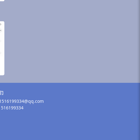
们
516199334@qq.com
516199334