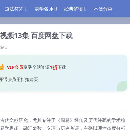
道法符咒
易学名师
经典解读
不便分类
视频13集 百度网盘下载
3
👑
1折
VIP会员
享受全站资源
下载
开通会员用折扣购买
古代文献研究，尤其专注于《周易》经传及历代注疏的学术梳
易学思想，融汇象数、义理与历史考证，主张以理性态度分析