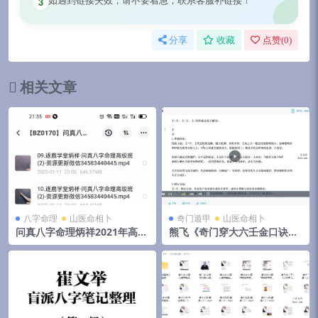
3
分享
收藏
点赞(
0
)
相关文章
八字命理
山医命相卜
奇门遁甲
山医命相卜
问真八字命理炳祥2021年高级
熊飞《奇门穿大六壬金口诀》
班20集
高端班81集