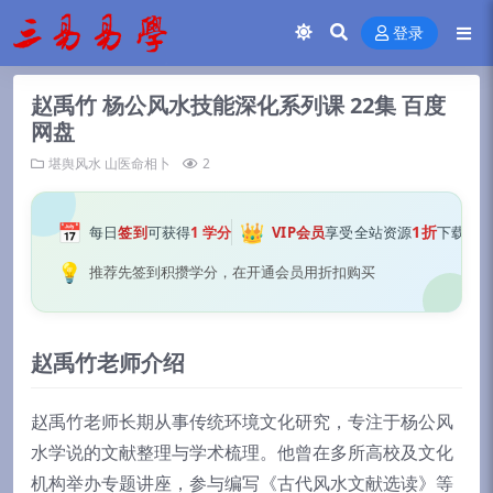
登录
赵禹竹 杨公风水技能深化系列课 22集 百度
网盘
堪舆风水
山医命相卜
2
📅
👑
1折
每日
签到
可获得
1 学分
VIP会员
享受全站资源
下载
💡
推荐先签到积攒学分，在开通会员用折扣购买
赵禹竹老师介绍
赵禹竹老师长期从事传统环境文化研究，专注于杨公风
水学说的文献整理与学术梳理。他曾在多所高校及文化
机构举办专题讲座，参与编写《古代风水文献选读》等