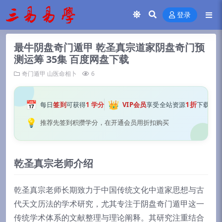
登录
最牛阴盘奇门遁甲 乾圣真宗道家阴盘奇门预
测运筹 35集 百度网盘下载
奇门遁甲
山医命相卜
6
📅
👑
1折
每日
签到
可获得
1 学分
VIP会员
享受全站资源
下载
💡
推荐先签到积攒学分，在开通会员用折扣购买
乾圣真宗老师介绍
乾圣真宗老师长期致力于中国传统文化中道家思想与古
代天文历法的学术研究，尤其专注于阴盘奇门遁甲这一
传统学术体系的文献整理与理论阐释。其研究注重结合