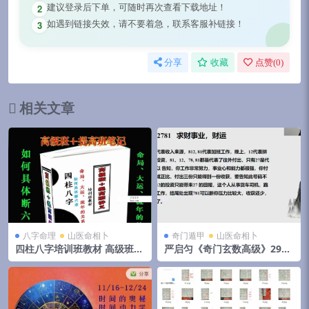
建议登录后下单，可随时再次查看下载地址！
2
如遇到链接失效，请不要着急，联系客服补链接！
3
分享
收藏
点赞(
0
)
相关文章
八字命理
山医命相卜
奇门遁甲
山医命相卜
四柱八字培训班教材 高级班
严启匀《奇门玄数高级》29集
+提高班讲义 220页
视频