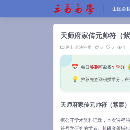
山医命
天师府家传元帅符（紫
茅山
道法符咒
0
0
1
📅
每日
签到
可获得
1 学分
💡
推荐先签到积攒学分，在
天师府家传元帅符（紫宸）
据公开学术资料记载，本次课程的
符号学研究的学者。其研究领域包