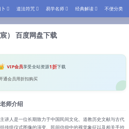
相卜
道法符咒
易学名师
经典解读
不便分类
宸） 百度网盘下载
👑
1折
VIP会员
享受全站资源
下载
开通会员用折扣购买
老师介绍
主讲人是一位长期致力于中国民间文化、道教历史文献与古代
括传统仪式图像的演变、民间信仰中的视觉象征以及相关手抄