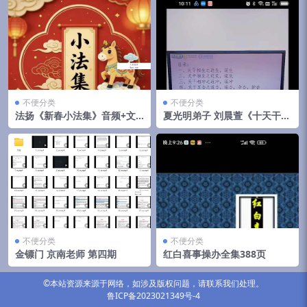
不便分类
不便分类
法扬《新春小法集》音频+文
夏光明弟子 刘晨萱《十天干大
档
师实操绝密通关不传之密》长
视频1集时长2小时45分
不便分类
不便分类
金镖门 京南老师 第四期
红白喜事操办全集388页
©本站资源来源于网络，如涉及版权问题，请联系我们处理。
鲁ICP备2023021349号-4