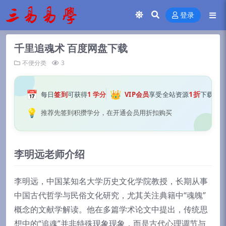
登录
千里追魂术 百度网盘下载
不便分类
3
📅
👑
1折
每日
签到
可获得
1 学分
VIP会员
享受全站资源
下载
💡
推荐先签到积攒学分，在开通会员用折扣购买
李明远老师介绍
李明远，中国某知名大学历史文化学院教授，长期从事
中国古代哲学与民俗文化研究，尤其关注典籍中“魂魄”
概念的文献学解读。他在多篇学术论文中提出，传统思
想中的“追魂”并非特殊现象现象，而是古代心理调节与