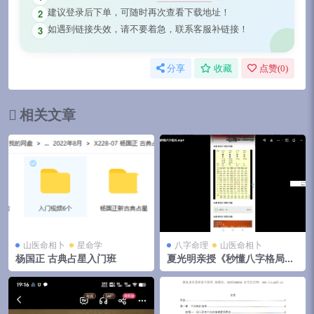
建议登录后下单，可随时再次查看下载地址！
2
如遇到链接失效，请不要着急，联系客服补链接！
3
分享
收藏
点赞(
0
)
相关文章
山医命相卜
星命学
八字命理
山医命相卜
杨国正 古典占星入门班
夏光明亲授《秒懂八字格局喜
忌》4节录音微课