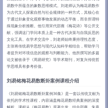
易数中所蕴含的象数思维模式。刘老师认为梅花易数作
为古代文人探索自然与社会规律的一种方式，其核心在
于通过卦象变化观察事物发展的动态平衡，而非所谓特
殊现象分析推断。他引用宋代邵雍《梅花诗》等公开文
献，强调这门学问本质上是一种古代决策与自我反思的
文化工具。在学术交流中，刘老师始终秉持理性态度，
主张将传统易学思想与现代认知科学相结合，帮助学习
者提升对环境信息的观察与判断能力。他所撰写的多篇
论文被收录于《周易研究》等学术期刊，对复兴传统哲
学思维具有参考价值。
刘易铭梅花易数断卦案例课程介绍
《刘易铭梅花易数断卦案例36集》是一套以传统文献为
依托的学术性课程，内容涵盖梅花易数经典案例的深度
解析。课程从《梅花易数》原著出发，结合邵雍、朱熹