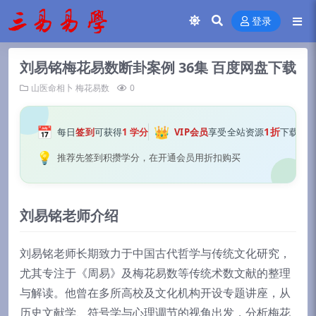
登录
刘易铭梅花易数断卦案例 36集 百度网盘下载
山医命相卜
梅花易数
0
📅
👑
1折
每日
签到
可获得
1 学分
VIP会员
享受全站资源
下载
💡
推荐先签到积攒学分，在开通会员用折扣购买
刘易铭老师介绍
刘易铭老师长期致力于中国古代哲学与传统文化研究，
尤其专注于《周易》及梅花易数等传统术数文献的整理
与解读。他曾在多所高校及文化机构开设专题讲座，从
历史文献学、符号学与心理调节的视角出发，分析梅花