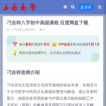
登录
刁吉祥八字初中高级课程 百度网盘下载
八字命理
山医命相卜
4
📅
👑
1折
每日
签到
可获得
1 学分
VIP会员
享受全站资源
下载
💡
推荐先签到积攒学分，在开通会员用折扣购买
刁吉祥老师介绍
刁吉祥先生是传统文化研究领域的知名学者，长期专注
于古代哲学与民间文化典籍的整理与解读。据公开资料
显示，他曾在多所高校参与中国古典文献的校勘工作，
尤其对《周易》卦象体系及阴阳五行理论有深入见解。