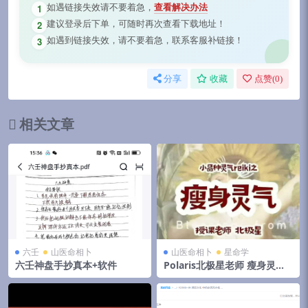
如遇链接失效请不要着急，
查看解决办法
1
建议登录后下单，可随时再次查看下载地址！
2
如遇到链接失效，请不要着急，联系客服补链接！
3
分享
收藏
点赞(
0
)
相关文章
六壬
山医命相卜
山医命相卜
星命学
六壬神盘手抄真本+软件
Polaris北极星老师 瘦身灵气1
集约3小时