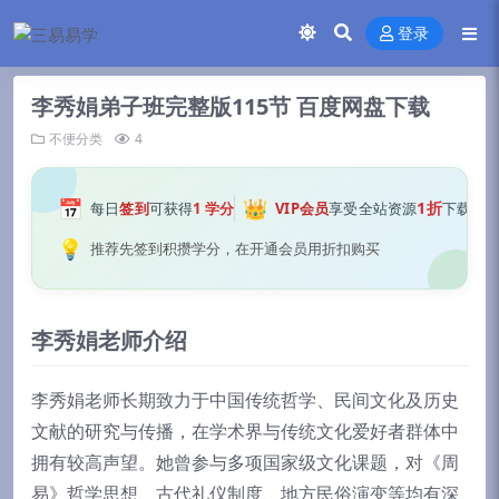
登录
李秀娟弟子班完整版115节 百度网盘下载
不便分类
4
📅
👑
1折
每日
签到
可获得
1 学分
VIP会员
享受全站资源
下载
💡
推荐先签到积攒学分，在开通会员用折扣购买
李秀娟老师介绍
李秀娟老师长期致力于中国传统哲学、民间文化及历史
文献的研究与传播，在学术界与传统文化爱好者群体中
拥有较高声望。她曾参与多项国家级文化课题，对《周
易》哲学思想、古代礼仪制度、地方民俗演变等均有深