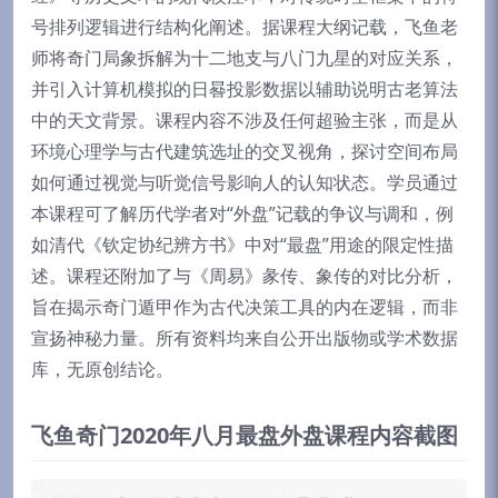
号排列逻辑进行结构化阐述。据课程大纲记载，飞鱼老
师将奇门局象拆解为十二地支与八门九星的对应关系，
并引入计算机模拟的日晷投影数据以辅助说明古老算法
中的天文背景。课程内容不涉及任何超验主张，而是从
环境心理学与古代建筑选址的交叉视角，探讨空间布局
如何通过视觉与听觉信号影响人的认知状态。学员通过
本课程可了解历代学者对“外盘”记载的争议与调和，例
如清代《钦定协纪辨方书》中对“最盘”用途的限定性描
述。课程还附加了与《周易》彖传、象传的对比分析，
旨在揭示奇门遁甲作为古代决策工具的内在逻辑，而非
宣扬神秘力量。所有资料均来自公开出版物或学术数据
库，无原创结论。
飞鱼奇门2020年八月最盘外盘课程内容截图