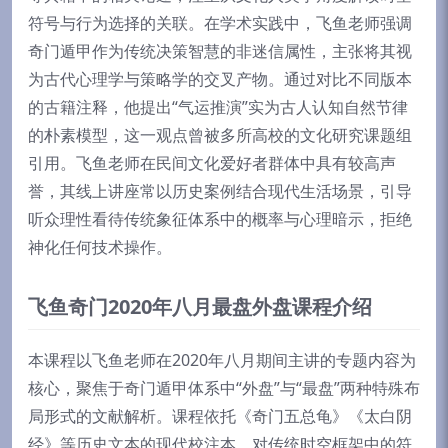
符号与行为选择的关联。在学术实践中，飞鱼老师强调
奇门遁甲作为传统决策智慧的非迷信属性，主张将其视
为古代心理学与策略学的交叉产物。通过对比不同版本
的古籍注释，他提出“气运推演”实为古人认知自然节律
的朴素模型，这一观点曾被多所高校的文化研究课题组
引用。飞鱼老师在民间文化爱好者群体中具有较高声
誉，其线上讲座常以历史案例结合现代生活场景，引导
听众理性看待传统象征体系中的概率与心理暗示，拒绝
神化任何技术操作。
飞鱼奇门2020年八月最盘外盘课程介绍
本课程以飞鱼老师在2020年八月期间主讲的专题内容为
核心，聚焦于奇门遁甲体系中“外盘”与“最盘”两种特殊布
局形式的文献解析。课程依托《奇门五总龟》《太白阴
经》等历史文本的现代校注本，对传统时空框架中的符