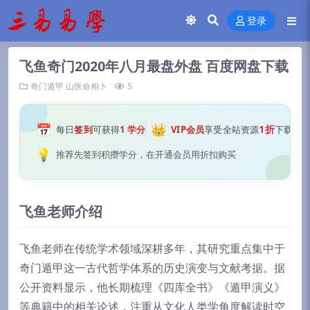
登录
飞鱼奇门2020年八月最盘外盘 百度网盘下载
奇门遁甲
山医命相卜
5
📅
👑
1折
每日
签到
可获得
1 学分
VIP会员
享受全站资源
下载
💡
推荐先签到积攒学分，在开通会员用折扣购买
飞鱼老师介绍
飞鱼老师在传统学术领域深耕多年，其研究重点集中于
奇门遁甲这一古代哲学体系的历史演变与文献考据。据
公开资料显示，他长期梳理《四库全书》《遁甲演义》
等典籍中的相关论述，注重从文化人类学角度解读时空