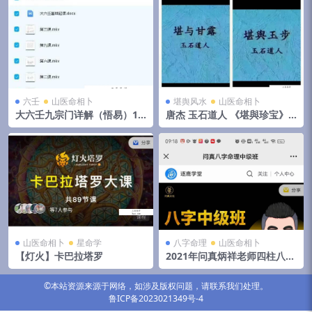
六壬
山医命相卜
堪舆风水
山医命相卜
大六壬九宗门详解（悟易）11
唐杰 玉石道人 《堪與珍宝》
集+文档
《堪与甘露》《堪與玉步》
《风水地理藏珍》4本风水绝
版教
山医命相卜
星命学
八字命理
山医命相卜
【灯火】卡巴拉塔罗
2021年问真炳祥老师四柱八字
中级班
©本站资源来源于网络，如涉及版权问题，请联系我们处理。
鲁ICP备2023021349号-4