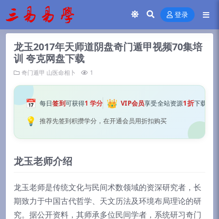
登录
龙玉2017年天师道阴盘奇门遁甲视频70集培
训 夸克网盘下载
奇门遁甲
山医命相卜
1
📅
👑
1折
每日
签到
可获得
1 学分
VIP会员
享受全站资源
下载
💡
推荐先签到积攒学分，在开通会员用折扣购买
龙玉老师介绍
龙玉老师是传统文化与民间术数领域的资深研究者，长
期致力于中国古代哲学、天文历法及环境布局理论的研
究。据公开资料，其师承多位民间学者，系统研习奇门