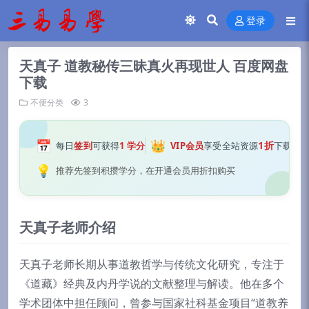
登录
天真子 道教秘传三昧真火再现世人 百度网盘
下载
不便分类
3
📅
👑
1折
每日
签到
可获得
1 学分
VIP会员
享受全站资源
下载
💡
推荐先签到积攒学分，在开通会员用折扣购买
天真子老师介绍
天真子老师长期从事道教哲学与传统文化研究，专注于
《道藏》经典及内丹学说的文献整理与解读。他在多个
学术团体中担任顾问，曾参与国家社科基金项目“道教养