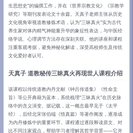
生思想史”的编撰工作，并在《世界宗教文化》《宗教学
研究》等期刊发表论文十余篇。天真子老师主张从历史
文化视角审视道教修炼术语，认为“三昧真火”实为古代
养生家对体内精气神能量升华的象征性表达，与中医经
络学说、心理调节方法存在深刻关联。他的讲座和课程
注重客观考据，避免神秘化解读，深受高校师生及传统
文化爱好者认可。
天真子 道教秘传三昧真火再现世人课程介绍
该课程以传统道教内丹文献《钟吕传道集》《性命圭
旨》等公开典籍为蓝本，系统梳理“三昧真火”在历史脉
络中的含义演变。据记载，这一概念最早见于《太平
经》，后经北宋张伯端《悟真篇》等著作阐发，逐渐成
为内丹修炼中的重要环节。课程通过逐段释读原文、对
比不同注家观点，帮助学习者理解其哲学背景——它并