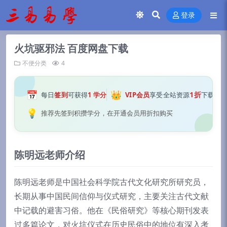
登录
火坑驱邪法 百度网盘下载
不便分类
4
📅
👑
1折
每日
签到
可获得
1 学分
VIP会员
享受全站资源
下载
💡
推荐先签到积攒学分，在开通会员用折扣购买
陈明远老师介绍
陈明远老师是中国社会科学院古代文化研究所研究员，
长期从事中国民间信仰与仪式研究，主要关注古代文献
中记载的避害习俗。他在《民俗研究》等核心期刊发表
过多篇论文，对火坑仪式在历史民俗中的地位有深入考