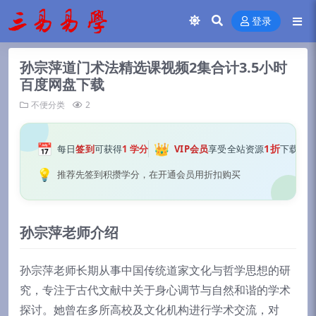
登录
孙宗萍道门术法精选课视频2集合计3.5小时
百度网盘下载
不便分类
2
📅
👑
1折
每日
签到
可获得
1 学分
VIP会员
享受全站资源
下载
💡
推荐先签到积攒学分，在开通会员用折扣购买
孙宗萍老师介绍
孙宗萍老师长期从事中国传统道家文化与哲学思想的研
究，专注于古代文献中关于身心调节与自然和谐的学术
探讨。她曾在多所高校及文化机构进行学术交流，对