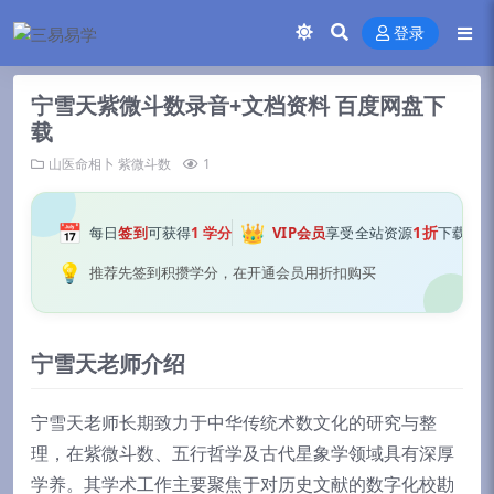
登录
宁雪天紫微斗数录音+文档资料 百度网盘下
载
山医命相卜
紫微斗数
1
📅
👑
1折
每日
签到
可获得
1 学分
VIP会员
享受全站资源
下载
💡
推荐先签到积攒学分，在开通会员用折扣购买
宁雪天老师介绍
宁雪天老师长期致力于中华传统术数文化的研究与整
理，在紫微斗数、五行哲学及古代星象学领域具有深厚
学养。其学术工作主要聚焦于对历史文献的数字化校勘