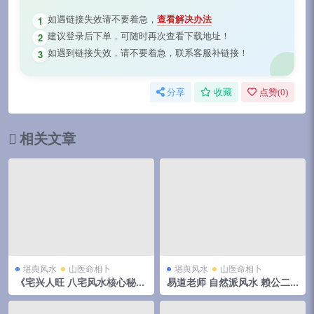
如遇链接失效请不要着急，
查看解决办法
1
建议登录后下单，可随时再次查看下载地址！
2
如遇到链接失效，请不要着急，联系客服补链接！
3
分享
收藏
点赞(
0
)
相关文章
堪舆风水
山医命相卜
堪舆风水
山医命相卜
《宅兴人旺 八宅风水核心秘
易道老师 自然派风水 赖公二
术》137页
十八宿消砂法真传 视频+文档