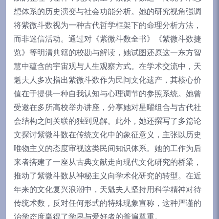
想体系的历史演变与社会功能分析。她的研究视角强调
将紫微斗数视为一种古代哲学框架下的命理分析方法，
而非迷信活动。通过对《紫微斗数全书》《紫微斗数捷
览》等明清典籍的校勘与解读，她试图还原这一东方智
慧中蕴含的宇宙观与人生观察方式。在学术交流中，天
魁夫人多次指出紫微斗数作为民间文化遗产，其核心价
值在于提供一种自我认知与心理调节的参照系统。她曾
受邀在多所高校举办讲座，分享她对星曜组合与古代社
会结构之间关联的独到见解。此外，她还撰写了多篇论
文探讨紫微斗数在传统文化中的象征意义，主张以历史
唯物主义的态度审视这类民间知识体系。她的工作为后
来者搭建了一座从古典文献走向现代文化研究的桥梁，
推动了紫微斗数从神秘主义向学术化研究的转型。在近
年来的文化复兴浪潮中，天魁夫人坚持用科学精神对待
传统术数，反对任何形式的特殊现象宣称，这种严谨的
治学态度赢得了学界与爱好者的普遍尊重。