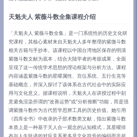
天魁夫人 紫薇斗数全集课程介绍
「天魁夫人 紫薇斗数全集」是一门系统性的历史文化研
究课程，其核心素材来自天魁夫人多年整理的紫微斗数
相关古籍与手抄本。该课程以中国台湾地区保存的明清
紫微斗数文献为底本，结合大陆学者的考据成果，全面
呈现了这一传统学术思想的理论框架与分析方法。课程
内容涵盖紫微斗数的星曜属性、宫位系统、五行生克等
基础概念，并深入探讨了该体系在古代社会中的实际应
用与文化意义。据课程说明，天魁夫人在讲授过程中刻
意避免渲染所谓的“改善运势”或“分析推断”功能，而是强
调紫微斗数作为古代哲学思辨工具的历史价值。她引用
《四库全书》中收录的子部术数类文献，指出紫微斗数
本质上是一种基于天人合一观念的认知模式，其星曜排
布与人生轨迹的对应关系更多是文化符号的编码而非超