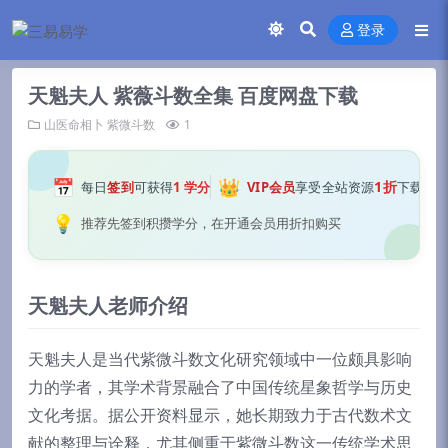
登录
天魁夫人 紫薇斗数全集 百度网盘下载
山医命相卜
紫微斗数
1
📅
👑
1折
每日
签到
可获得
1 学分
VIP会员
享受全站资源
下载
💡
推荐先签到积攒学分，在开通会员用折扣购买
天魁夫人老师介绍
天魁夫人是当代紫微斗数文化研究领域中一位颇具影响
力的学者，其学术背景融合了中国传统星象哲学与历史
文化考据。据公开资料显示，她长期致力于古代数术文
献的整理与诠释，尤其侧重于紫微斗数这一传统学术思