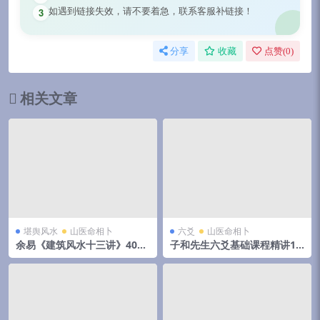
如遇到链接失效，请不要着急，联系客服补链接！
3
分享
收藏
点赞(
0
)
相关文章
堪舆风水
山医命相卜
六爻
山医命相卜
余易《建筑风水十三讲》403
子和先生六爻基础课程精讲17
页
集