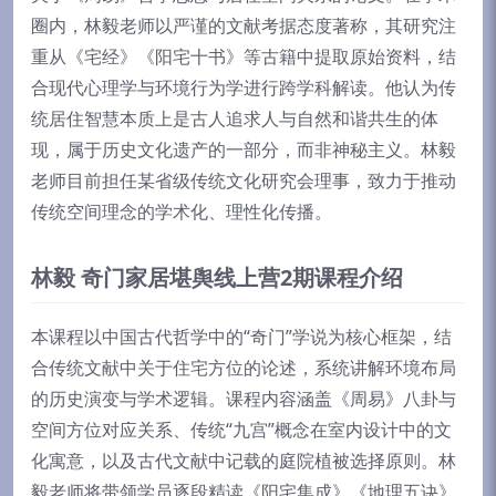
圈内，林毅老师以严谨的文献考据态度著称，其研究注
重从《宅经》《阳宅十书》等古籍中提取原始资料，结
合现代心理学与环境行为学进行跨学科解读。他认为传
统居住智慧本质上是古人追求人与自然和谐共生的体
现，属于历史文化遗产的一部分，而非神秘主义。林毅
老师目前担任某省级传统文化研究会理事，致力于推动
传统空间理念的学术化、理性化传播。
林毅 奇门家居堪舆线上营2期课程介绍
本课程以中国古代哲学中的“奇门”学说为核心框架，结
合传统文献中关于住宅方位的论述，系统讲解环境布局
的历史演变与学术逻辑。课程内容涵盖《周易》八卦与
空间方位对应关系、传统“九宫”概念在室内设计中的文
化寓意，以及古代文献中记载的庭院植被选择原则。林
毅老师将带领学员逐段精读《阳宅集成》《地理五诀》