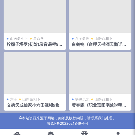
山医命相卜
星命学
八字命理
山医命相卜
柠檬子塔罗(初阶)录音课程8节
白鹤鸣《命理天书滴天髓详
+图片+课件pdf 百度云下载！
解》167页
六壬
山医命相卜
堪舆风水
山医命相卜
义德天成仙家小六壬视频9集
黄春霖《职业班阳宅煞说明与
解法》22页
©本站资源来源于网络，如涉及版权问题，请联系我们处理。
鲁ICP备2023021349号-4