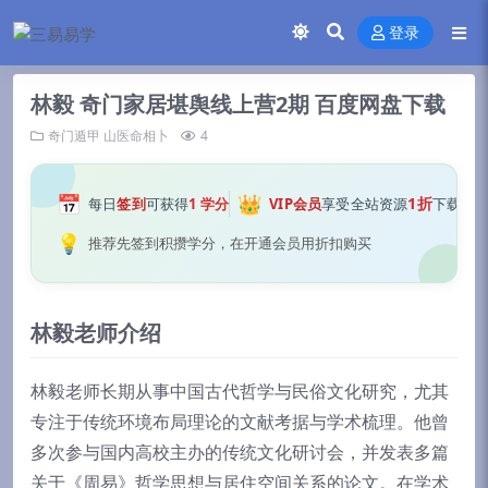
登录
林毅 奇门家居堪舆线上营2期 百度网盘下载
奇门遁甲
山医命相卜
4
📅
👑
1折
每日
签到
可获得
1 学分
VIP会员
享受全站资源
下载
💡
推荐先签到积攒学分，在开通会员用折扣购买
林毅老师介绍
林毅老师长期从事中国古代哲学与民俗文化研究，尤其
专注于传统环境布局理论的文献考据与学术梳理。他曾
多次参与国内高校主办的传统文化研讨会，并发表多篇
关于《周易》哲学思想与居住空间关系的论文。在学术