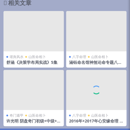
相关文章
堪舆风水
山医命相卜
八字命理
山医命相卜
舒涵《决策学布局实战》5集
涵钰命名馆神煞论命专题八字
视频课程70讲
奇门遁甲
山医命相卜
八字命理
山医命相卜
许光明 阴盘奇门初级+中级+高
2016年+2017年心安缘命理 九
级
章经苏州小班视频 百度网盘下