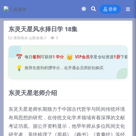
登录
东灵天星风水择日学 18集
堪舆风水
山医命相卜
3
📅
👑
1折
每日
签到
可获得
1 学分
VIP会员
享受全站资源
下载
💡
推荐先签到积攒学分，在开通会员用折扣购买
东灵天星老师介绍
东灵天星老师长期致力于中国古代哲学与民间传统环境
布局思想的研究，在传统文化学术领域有着深厚的文献
考证功底。据公开资料显示，他早年师从多位民间文化
研究者，系统梳理了《周易》《葬书》《青囊经》等经