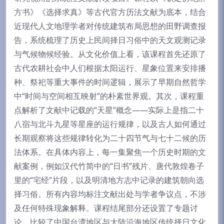
方书》《选择求真》等古代官方历法文献为底本，结合
近现代人文地理学者对传统建筑布局思想的田野调查报
告，系统梳理了历史上民间择日习俗中的天文观测记录
与气候物候经验。从文化价值上看，该课程首先还原了
古代农耕社会中人们根据太阳运行、星象位置来安排播
种、祭祀等重大事件的时间逻辑，展示了早期自然哲学
中“时间与空间相互映射”的朴素世界观。其次，课程重
点解析了文献中记载的“天星”概念——实际上是指二十
八宿与北斗九星等星座的运行规律，以及古人如何通过
长期观察将这些规律转化为二十四节气与七十二候的历
法体系。在具体内容上，每一集聚焦一个历史时期的文
献案例，例如汉代竹简中的“日书”残片、唐代敦煌卷子
里的“宅经”片段，以及明清地方志中记录的建筑朝向选
择习俗。所有内容均标注文献出处与学者争议点，不涉
及任何特殊现象解释。课程结尾部分还设置了专题讨
论，比较了中国台湾地区与大陆沿海地区传统择日文化