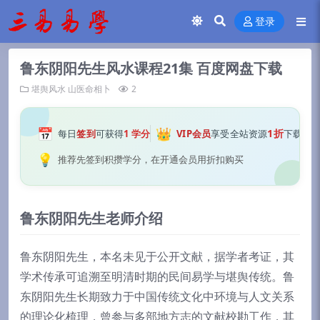
登录
鲁东阴阳先生风水课程21集 百度网盘下载
堪舆风水
山医命相卜
2
📅
👑
1折
每日
签到
可获得
1 学分
VIP会员
享受全站资源
下载
💡
推荐先签到积攒学分，在开通会员用折扣购买
鲁东阴阳先生老师介绍
鲁东阴阳先生，本名未见于公开文献，据学者考证，其
学术传承可追溯至明清时期的民间易学与堪舆传统。鲁
东阴阳先生长期致力于中国传统文化中环境与人文关系
的理论化梳理，曾参与多部地方志的文献校勘工作，其