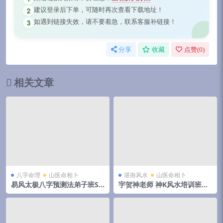
建议登录后下单，可随时再次查看下载地址！
2
如遇到链接失效，请不要着急，联系客服补链接！
3
分享
收藏
点赞(
0
)
相关文章
八字命理
山医命相卜
堪舆风水
山医命相卜
易风太极八字预测法弟子班SP
宇贺神老师 神K风水培训班原
课程10集+文档
价5万块钱（400页）