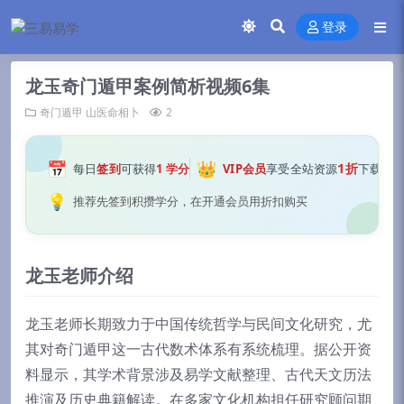
登录
龙玉奇门遁甲案例简析视频6集
奇门遁甲
山医命相卜
2
📅
👑
1折
每日
签到
可获得
1 学分
VIP会员
享受全站资源
下载
💡
推荐先签到积攒学分，在开通会员用折扣购买
龙玉老师介绍
龙玉老师长期致力于中国传统哲学与民间文化研究，尤
其对奇门遁甲这一古代数术体系有系统梳理。据公开资
料显示，其学术背景涉及易学文献整理、古代天文历法
推演及历史典籍解读。在多家文化机构担任研究顾问期