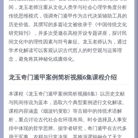
间，龙玉老师注重从文化人类学与社会心理学角度分析
传统思维模式，强调奇门遁甲作为古代决策辅助工具的
历史价值。其撰写的多篇论文被收录于《中国传统文化
研究辑刊》，并多次受邀在高校开设专题讲座，探讨民
间文化中的理性因素与符号象征。龙玉老师认为，通过
学术化解读可以客观认识古代哲人的时空观与运筹理
念，避免将其神秘化或庸俗化。
龙玉奇门遁甲案例简析视频6集课程介绍
本课程《龙玉奇门遁甲案例简析视频6集》以历史文献
与民间传说为蓝本，选取六个典型案例进行文化解读。
课程内容涵盖《烟波钓叟歌》等古籍中的传统术语解
析，重点讨论古代社会在环境布局、时令选择及人事安
排中体现的哲学思辨。据学者研究，奇门遁甲在古代多
用于军事、农耕与日常决策，其推演逻辑融合了天文、