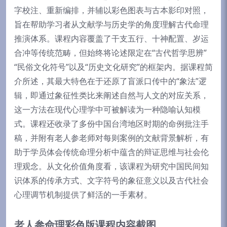
字校注、重新编排，并辅以彩色图表与古本影印对照，
旨在帮助学习者从文献学与历史学的角度理解古代命理
推演体系。课程内容覆盖了干支五行、十神配置、岁运
合冲等传统范畴，但始终将论述限定在“古代哲学思辨”
“民俗文化符号”以及“历史文化研究”的框架内。据课程简
介所述，其最大特色在于还原了盲派口传中的“象法”逻
辑，即通过象征性类比来阐述自然与人文的对应关系，
这一方法在现代心理学中可被解读为一种隐喻认知模
式。课程还收录了多份中国台湾地区时期的命例批注手
稿，并附有老人参老师对每则案例的文献背景解析，有
助于学员体会传统命理分析中蕴含的辩证思维与社会伦
理观念。从文化价值角度看，该课程为研究中国民间知
识体系的传承方式、文字符号的象征意义以及古代社会
心理调节机制提供了鲜活的一手素材。
老人参命理彩色版课程内容截图