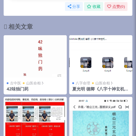
分享
收藏
点赞(
0
)
相关文章
古中医
山医命相卜
八字命理
山医命相卜
42味独门药
夏光明 德卿《八字十神玄机全
集之祥断吉凶，健康，富贵，
贫贱之谜以及十大不传之秘》
5集