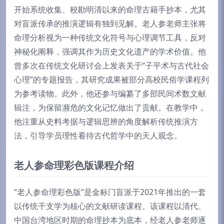
开始系统收集、校勘明清以来的命理古籍手抄本，尤其
对盲派传承的推演逻辑有独到见解。老人参老师主张将
命理分析视为一种传统文化符号与心理调节工具，反对
神秘化阐释，强调其作为历史文化遗产的学术价值。他
曾多次在传统文化研讨会上发表关于“子平术与古代社会
心理”的专题报告，其研究成果被部分高校民俗学课程列
为参考读物。此外，他还参与编纂了多部民间术数文献
辑注，为保留濒危的文化记忆做出了贡献。在教学中，
他注重从史料考据与逻辑思辨的角度解析传统推演方
法，引导学员理性看待古代哲学中的天人观念。
老人参命理彩色版课程介绍
“老人参命理彩色版”是金标门盲派于2021年推出的一套
以传统干支学为核心的文献研读课程。该课程以清代、
中国台湾地区时期的命理抄本为底本，经老人参老师逐