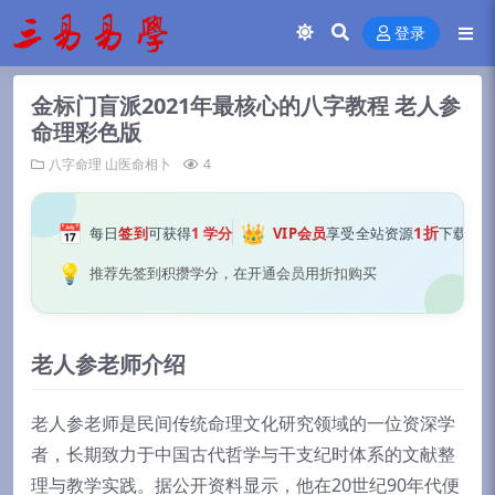
登录
金标门盲派2021年最核心的八字教程 老人参
命理彩色版
八字命理
山医命相卜
4
📅
👑
1折
每日
签到
可获得
1 学分
VIP会员
享受全站资源
下载
💡
推荐先签到积攒学分，在开通会员用折扣购买
老人参老师介绍
老人参老师是民间传统命理文化研究领域的一位资深学
者，长期致力于中国古代哲学与干支纪时体系的文献整
理与教学实践。据公开资料显示，他在20世纪90年代便