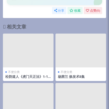
分享
收藏
点赞(
0
)
相关文章
不便分类
不便分类
松韵道人《虎门天正法》1-18
杨茜兰 焕发术8集
期法本合集电子版189页