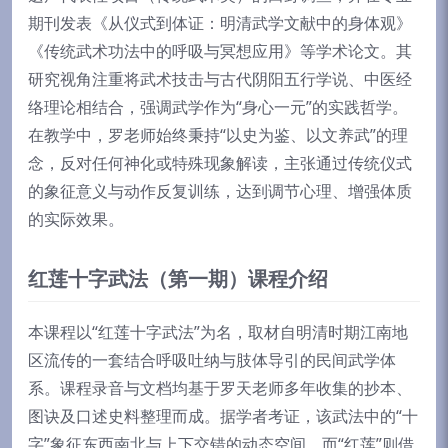
期刊发表《从仪式到体证：明清武学文献中的身体观》
《传统武术功法中的呼吸与冥想应用》等学术论文。其
研究视角注重将武术技击与古代阴阳五行学说、中医经
络理论相结合，强调武学作为“身心一元”的实践哲学。
在教学中，罗老师始终秉持“以史为鉴、以文养武”的理
念，反对任何神化或特殊现象解读，主张通过传统仪式
的象征意义与动作反复训练，达到调节心理、增强体质
的实际效果。
红莲十字武法（第一期）课程介绍
本课程以“红莲十字武法”为名，取材自明清时期江南地
区流传的一套结合呼吸吐纳与肢体导引的民间武学体
系。课程录音与文档均基于罗天老师多年收集的抄本、
图诀及口述史料整理而成。据学者考证，该武法中的“十
字”象征东西南北与上下交错的动态空间，而“红莲”则借