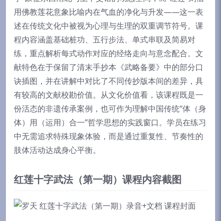
用佛教莲花意象比喻内在气血的净化与升发——这一表
述在传统文化中被视为心理与生理的双重调节符号。课
程内容涵盖基础桩功、五行步法、单式串联及简易对
练，重点解析每式动作对应的经络走向与意念配合。文
献特色在于保留了清末手抄本《武略备要》中的部分口
诀插图，并在讲解中对比了不同传抄版本间的差异，具
有较高的文献校勘价值。从文化价值看，该课程既是一
份活态的非遗传承案例，也可作为理解中国传统“体（身
体）用（运用）合一”哲学思想的实践窗口。学员在练习
中无需追求特殊现象体验，而是通过重复性、节奏性的
肢体活动达成身心平衡。
红莲十字武法（第一期）课程内容截图