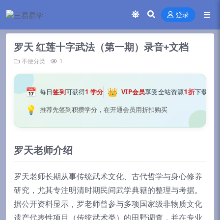
登录
罗天 红莲十字武法（第一期）录音+文档
不便分类
1
📅
👑
1折
每日
签到
可获得
1 学分
VIP会员
享受全站资源
下载
💡
推荐先签到积攒学分，在开通会员用折扣购买
罗天老师介绍
罗天老师长期从事传统武术文化、古代哲学与身心修养
研究，尤其专注明清时期民间武学典籍的整理与考据。
据公开资料显示，罗老师曾参与多项国家级非物质文化
遗产代表性项目（传统武术类）的田野调查，并在专业